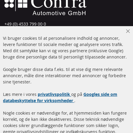
+49 (0) 4533 799 00 0
Man-tors: 09-17, fre 09-16
Cl
Vi bruger cookies til at personalisere indhold og annoncer,
info@contra-automotive.de
Co
Ba
levere funktioner til sociale medier og analysere vores trafik.
www.contra-automotive.de
Med dit samtykke kan vi og vores partnere (inklusive Google)
Facebook
Instagram
bruge dine personlige data til personligt tilpassede annoncer.
Hurtige links
Kundeservice
Google bruger disse data f.eks. til at vise dig mere relevante
annoncer, måle dine interaktioner med annoncer og forbedre
Dieselpartikelfilter (DPF)
Betalingsmetoder
sine tjenester.
Dieselpartikelfilter
Levering
Læs mere i vores
rengøring
privatlivspolitik
og på
Googles side om
Kontakt
databeskyttelse for virksomheder
.
Katalysator (KAT)
Annuller kontrakt
Nogle cookies er nødvendige for, at hjemmesiden kan fungere
Sensorer
korrekt, og de kan ikke deaktiveres. Disse teknisk nødvendige
cookies sikrer grundlæggende funktioner som sikker login,
FAQ
gemte privatlivsindstillinger og indkøbskurvens funktion.