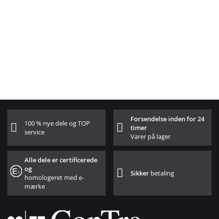
Forsendelse inden for 24
100 % nye dele og TOP
timer
service
Varer på lager
Alle dele er certificerede
og
Sikker
betaling
homologeret med e-
mærke