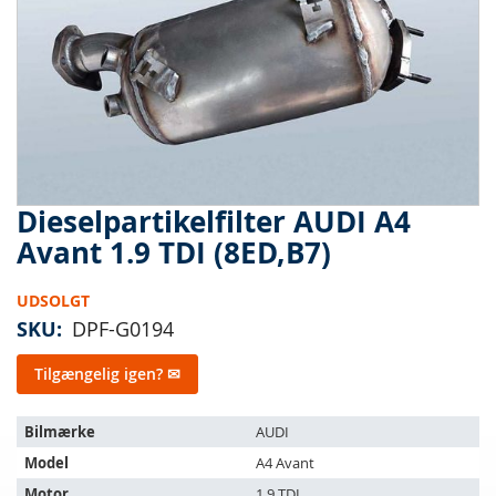
Dieselpartikelfilter AUDI A4
Gå
til
Avant 1.9 TDI (8ED,B7)
starten
af
UDSOLGT
billedgalleriet
SKU
DPF-G0194
Tilgængelig igen? ✉
Varen
Bilmærke
AUDI
passer
Model
A4 Avant
til
følgende
Motor
1.9 TDI