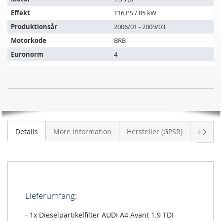
køretøjer:
Effekt
116 PS / 85 kW
Produktionsår
2006/01 - 2009/03
Motorkode
BRB
Euronorm
4
Dieselpartikelfilter
UDSOLGT
AUDI
A4
Avant
Vider
Details
More Information
Hersteller (GPSR)
Anmeld
1.9
TDI
(8ED,B7)
Lieferumfang:
- 1x Dieselpartikelfilter AUDI A4 Avant 1.9 TDI