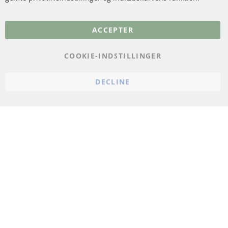
Flere links
ACCEPTER
Databeskyttelse
Impressum
COOKIE-INDSTILLINGER
Politik for afbestilling
DECLINE
Vilkår
Cookie Einstellungen
© 2024 ConTra Automotive GmbH. All Rights Reserved.