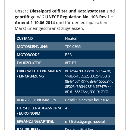
Unsere
Dieselpartikelfilter und Katalysatoren
sind
geprüft
gemäß
UNECE Regulation No. 103-Rev.1 +
Amend.1 10.06.2014
und für den europäischen
Markt uneingeschränkt zugelassen.
ZUSTAND
Neuteil
MOTORKENNUNG
TD0-03G5
MOTORCODE
BRB
FAHRZEUGTYP
8ED B7
ORIGINALTEILENUMMERN
8E0254750CX >>8E-6-157478,
/ EINGRENZUNG
>>8E-6-155522, 8E0254750FX
8E-6-157479>>, 8E-6-155523>>,
8E0254750HX 8E-6-157479>>,
8E-6-155523>>, 8E0131703T
VERGLEICHSNUMMERN
Bosal 097-225; Walker 73146
HERSTELLER ABGASNORM
4
/ EURO NORM
ERGÄNZUNGSARTIKEL
mit Befestigungsmaterial
BAUGRUPPE /
Dieselpartikelfilter