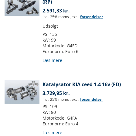
(RP)
2.591,33 kr.
Incl. 25% moms
,
excl.
forsendelser
Udsolgt
PS:
135
kW:
99
Motorkode:
G4FD
Euronorm:
Euro 6
Læs mere
Katalysator KIA ceed 1.4 16v (ED)
3.729,95 kr.
Incl. 25% moms
,
excl.
forsendelser
PS:
109
kW:
80
Motorkode:
G4FA
Euronorm:
Euro 4
Læs mere