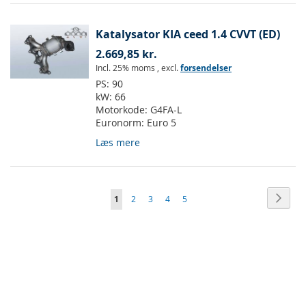
Katalysator KIA ceed 1.4 CVVT (ED)
2.669,85 kr.
Incl. 25% moms
,
excl.
forsendelser
PS:
90
kW:
66
Motorkode:
G4FA-L
Euronorm:
Euro 5
Læs mere
Side
Side
Vider
Du
Side
Side
Side
Side
1
2
3
4
5
læser
i
øjeblikket
side