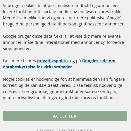
Cl
Vi bruger cookies til at personalisere indhold og annoncer,
info@contra-automotive.de
Co
Ba
levere funktioner til sociale medier og analysere vores trafik.
www.contra-automotive.de
Med dit samtykke kan vi og vores partnere (inklusive Google)
Facebook
Instagram
bruge dine personlige data til personligt tilpassede annoncer.
Hurtige links
Kundeservice
Google bruger disse data f.eks. til at vise dig mere relevante
annoncer, måle dine interaktioner med annoncer og forbedre
Dieselpartikelfilter (DPF)
Betalingsmetoder
sine tjenester.
Dieselpartikelfilter
Levering
Læs mere i vores
rengøring
privatlivspolitik
og på
Googles side om
Kontakt
databeskyttelse for virksomheder
.
Katalysator (KAT)
Annuller kontrakt
Nogle cookies er nødvendige for, at hjemmesiden kan fungere
Sensorer
korrekt, og de kan ikke deaktiveres. Disse teknisk nødvendige
cookies sikrer grundlæggende funktioner som sikker login,
FAQ
gemte privatlivsindstillinger og indkøbskurvens funktion.
Flere links
ACCEPTER
Databeskyttelse
Impressum
COOKIE-INDSTILLINGER