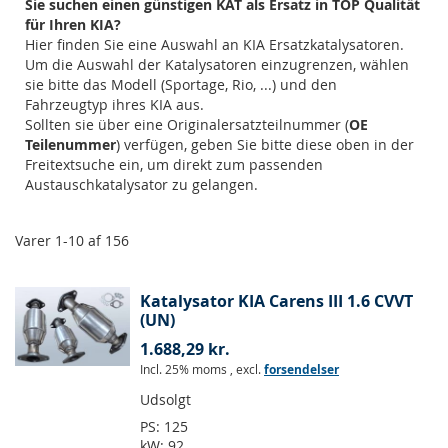
Sie suchen einen günstigen KAT als Ersatz in TOP Qualität
für Ihren KIA?
Hier finden Sie eine Auswahl an KIA Ersatzkatalysatoren.
Um die Auswahl der Katalysatoren einzugrenzen, wählen
sie bitte das Modell (Sportage, Rio, ...) und den
Fahrzeugtyp ihres KIA aus.
Sollten sie über eine Originalersatzteilnummer (
OE
Teilenummer
) verfügen, geben Sie bitte diese oben in der
Freitextsuche ein, um direkt zum passenden
Austauschkatalysator zu gelangen.
Varer
1
-
10
af
156
Katalysator KIA Carens III 1.6 CVVT
(UN)
1.688,29 kr.
Incl. 25% moms
,
excl.
forsendelser
Udsolgt
PS:
125
kW:
92