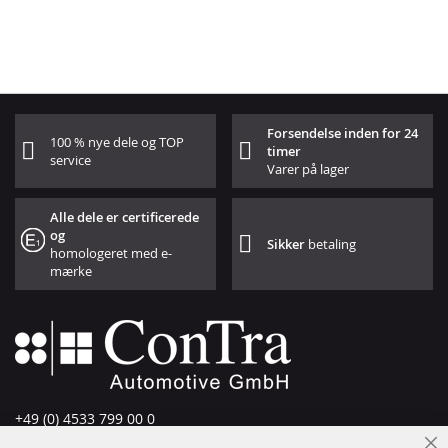
Forsendelse inden for 24
100 % nye dele og TOP
timer
service
Varer på lager
Alle dele er certificerede
og
Sikker
betaling
homologeret med e-
mærke
+49 (0) 4533 799 00 0
Man-tors: 09-17, fre 09-16