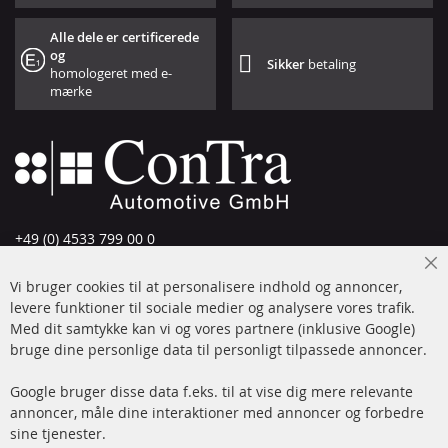
Alle dele er certificerede
og
Sikker
betaling
homologeret med e-
mærke
+49 (0) 4533 799 00 0
Man-tors: 09-17, fre 09-16
Cl
Vi bruger cookies til at personalisere indhold og annoncer,
info@contra-automotive.de
Co
Ba
levere funktioner til sociale medier og analysere vores trafik.
www.contra-automotive.de
Med dit samtykke kan vi og vores partnere (inklusive Google)
Facebook
Instagram
bruge dine personlige data til personligt tilpassede annoncer.
Hurtige links
Kundeservice
Google bruger disse data f.eks. til at vise dig mere relevante
annoncer, måle dine interaktioner med annoncer og forbedre
Dieselpartikelfilter (DPF)
Betalingsmetoder
sine tjenester.