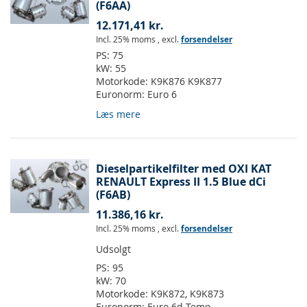
(F6AA)
12.171,41 kr.
Incl. 25% moms
,
excl.
forsendelser
PS:
75
kW:
55
Motorkode:
K9K876 K9K877
Euronorm:
Euro 6
Læs mere
Dieselpartikelfilter med OXI KAT
RENAULT Express II 1.5 Blue dCi
(F6AB)
11.386,16 kr.
Incl. 25% moms
,
excl.
forsendelser
Udsolgt
PS:
95
kW:
70
Motorkode:
K9K872, K9K873
Euronorm:
Euro 6d-Temp