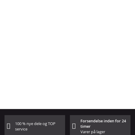
Forsendelse inden for 24
100 % nye dele og TOP
timer
service
Varer på lager