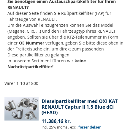
Sie benötigen einen Austauschpartikelfilter für Ihren
RENAULT?
Auf dieser Seite finden Sie Rußpartikelfilter (FAP) für
Fahrzeuge von RENAULT.
Um die Auswahl einzugrenzen können Sie das Modell
(Megane, Clio, ...) und den Fahrzeugtyp Ihres RENAULT
angeben. Sollten sie über die KFZ-Teilenummer in Form
einer
OE Nummer
verfügen, geben Sie bitte diese oben in
der Freitextsuche ein, um direkt zum passenden
Dieselpartikelfilter zu gelangen.
In unserem Sortiment führen wir
keine
Nachrüstpartikelfilter!
Varer
1
-
10
af
800
Dieselpartikelfilter med OXI KAT
RENAULT Captur II 1.5 Blue dCi
(HFAD)
11.386,16 kr.
Incl. 25% moms
,
excl.
forsendelser