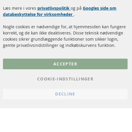
Dieselpartikelfilter
Levering
Læs mere i vores
rengøring
privatlivspolitik
og på
Googles side om
Kontakt
databeskyttelse for virksomheder
.
Katalysator (KAT)
Annuller kontrakt
Nogle cookies er nødvendige for, at hjemmesiden kan fungere
Sensorer
korrekt, og de kan ikke deaktiveres. Disse teknisk nødvendige
cookies sikrer grundlæggende funktioner som sikker login,
FAQ
gemte privatlivsindstillinger og indkøbskurvens funktion.
Flere links
ACCEPTER
Databeskyttelse
Impressum
COOKIE-INDSTILLINGER
Politik for afbestilling
DECLINE
Vilkår
Cookie Einstellungen
© 2024 ConTra Automotive GmbH. All Rights Reserved.