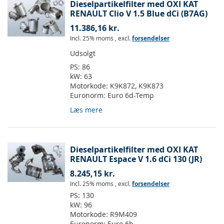
Dieselpartikelfilter med OXI KAT
RENAULT Clio V 1.5 Blue dCi (B7AG)
11.386,16 kr.
Incl. 25% moms
,
excl.
forsendelser
Udsolgt
PS:
86
kW:
63
Motorkode:
K9K872, K9K873
Euronorm:
Euro 6d-Temp
Læs mere
Dieselpartikelfilter med OXI KAT
RENAULT Espace V 1.6 dCi 130 (JR)
8.245,15 kr.
Incl. 25% moms
,
excl.
forsendelser
PS:
130
kW:
96
Motorkode:
R9M409
Euronorm:
Euro 6b