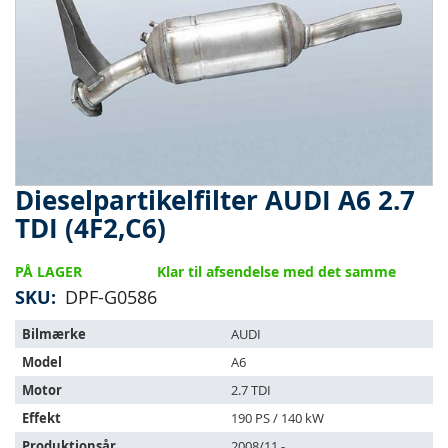
Dieselpartikelfilter AUDI A6 2.7
Gå
til
TDI (4F2,C6)
starten
af
PÅ LAGER
Klar til afsendelse med det samme
billedgalleriet
SKU
DPF-G0586
Varen
Bilmærke
AUDI
passer
Model
A6
til
følgende
Motor
2.7 TDI
køretøjer:
Effekt
190 PS / 140 kW
Produktionsår
2008/11 -