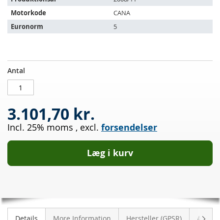
Motorkode
CANA
Euronorm
5
Dieselpartikelfilter
PÅ
Antal
AUDI
LAGER
A6
2.7
3.101,70 kr.
TDI
(4F2,C6)
Incl. 25% moms
,
excl.
forsendelser
Læg i kurv
Vider
Details
More Information
Hersteller (GPSR)
Anmeld