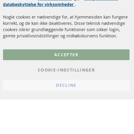
Kontakt
databeskyttelse for virksomheder
.
Katalysator (KAT)
Annuller kontrakt
Nogle cookies er nødvendige for, at hjemmesiden kan fungere
Sensorer
korrekt, og de kan ikke deaktiveres. Disse teknisk nødvendige
cookies sikrer grundlæggende funktioner som sikker login,
FAQ
gemte privatlivsindstillinger og indkøbskurvens funktion.
Flere links
ACCEPTER
Databeskyttelse
Impressum
COOKIE-INDSTILLINGER
Politik for afbestilling
DECLINE
Vilkår
Cookie Einstellungen
© 2024 ConTra Automotive GmbH. All Rights Reserved.