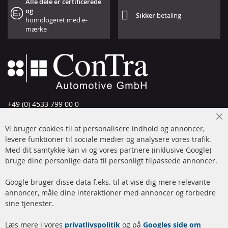
Alle dele er certificerede
og
Sikker
betaling
homologeret med e-
mærke
+49 (0) 4533 799 00 0
Man-tors: 09-17, fre 09-16
Cl
Vi bruger cookies til at personalisere indhold og annoncer,
info@contra-automotive.de
Co
Ba
levere funktioner til sociale medier og analysere vores trafik.
www.contra-automotive.de
Med dit samtykke kan vi og vores partnere (inklusive Google)
Facebook
Instagram
bruge dine personlige data til personligt tilpassede annoncer.
Hurtige links
Kundeservice
Google bruger disse data f.eks. til at vise dig mere relevante
annoncer, måle dine interaktioner med annoncer og forbedre
Dieselpartikelfilter (DPF)
Betalingsmetoder
sine tjenester.
Dieselpartikelfilter
Levering
Læs mere i vores
rengøring
privatlivspolitik
og på
Googles side om