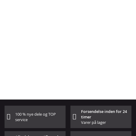
Forsendelse inden for 24
100 % nye dele og TOP
timer
service
Varer på lager