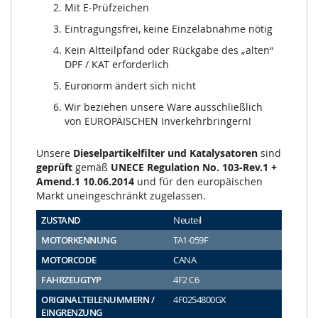
Mit E-Prüfzeichen
Eintragungsfrei, keine Einzelabnahme nötig
Kein Altteilpfand oder Rückgabe des „alten“
DPF / KAT erforderlich
Euronorm ändert sich nicht
Wir beziehen unsere Ware ausschließlich
von EUROPÄISCHEN Inverkehrbringern!
Unsere
Dieselpartikelfilter und Katalysatoren
sind
geprüft
gemäß
UNECE Regulation No. 103-Rev.1 +
Amend.1 10.06.2014
und für den europäischen
Markt uneingeschränkt zugelassen.
ZUSTAND
Neuteil
MOTORKENNUNG
TA1-059F
MOTORCODE
CANA
FAHRZEUGTYP
4F2 C6
ORIGINALTEILENUMMERN /
4F0254800GX
EINGRENZUNG