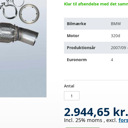
Klar til afsendelse med det sa
Varen
Bilmærke
BMW
passer
til
Motor
320d
følgende
køretøjer:
Produktionsår
2007/09 
Euronorm
4
Dieselpartikelfilter
PÅ
Antal
BMW
LAGER
320d
(E92)
2.944,65 kr
Incl. 25% moms
,
excl.
for