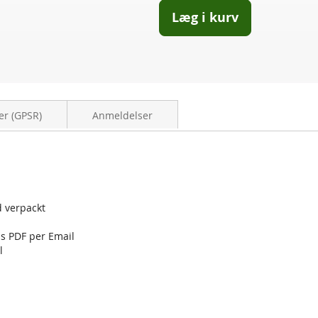
Læg i kurv
er (GPSR)
Anmeldelser
d verpackt
ls PDF per Email
l