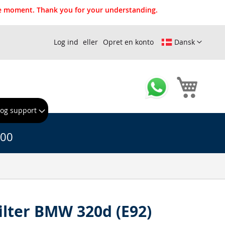
the moment. Thank you for your understanding.
Log ind
Opret en konto
Dansk
Min ind
 og support
.00
filter BMW 320d (E92)