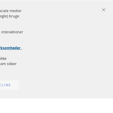
sociale medier
Close
oogle) bruge
Cooki
de og
Bar
Sikker
betaling
rke
 interaktioner
Flere links
virksomheder
.
Databeskyttelse
Impressum
ikke
Politik for afbestilling
som sikker
Vilkår
Cookie Einstellungen
CLINE