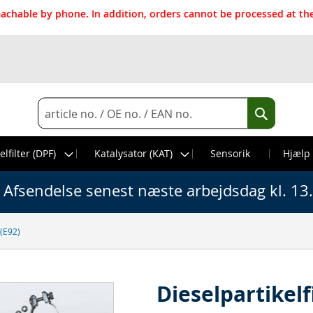
reachable by phone. In addition, orders cannot be processed at 
Search
Search
elfilter (DPF)
Katalysator (KAT)
Sensorik
Hjælp
Afsendelse senest næste arbejdsdag kl. 13
 (E92)
Dieselpartikel