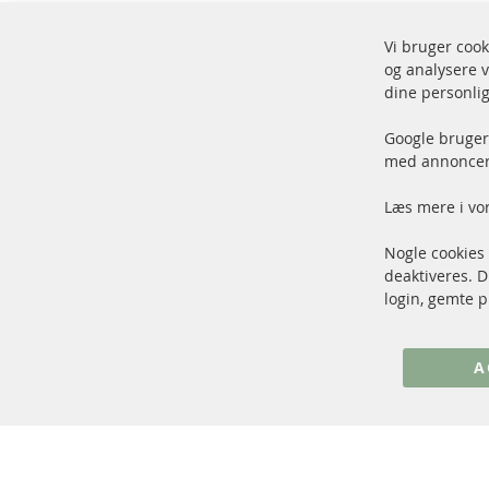
Vi bruger cook
og analysere v
Fors
dine personlig
100 % nye dele og TOP service
Vare
Google bruger 
med annoncer 
Læs mere i vo
Nogle cookies
+49 (0) 4533 799 00 0
deaktiveres. 
Man-tors: 09-17, fre 09-16
login, gemte p
info@contra-automotive.de
www.contra-automotive.de
A
Facebook
Instagram