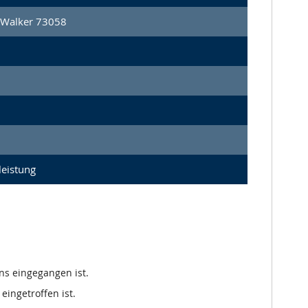
 Walker 73058
leistung
ns eingegangen ist.
eingetroffen ist.