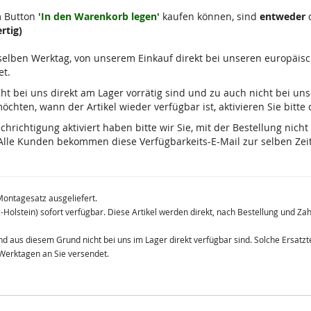
m Button
'In den Warenkorb legen'
kaufen können, sind
entweder
d
rtig)
m selben Werktag, von unserem Einkauf direkt bei unseren europäis
et.
 nicht bei uns direkt am Lager vorrätig sind und zu auch nicht bei u
chten, wann der Artikel wieder verfügbar ist, aktivieren Sie bitte
ichtigung aktiviert haben bitte wir Sie, mit der Bestellung nicht
lle Kunden bekommen diese Verfügbarkeits-E-Mail zur selben Zeit
Montagesatz ausgeliefert.
g-Holstein) sofort verfügbar. Diese Artikel werden direkt, nach Bestellung und Z
 und aus diesem Grund nicht bei uns im Lager direkt verfügbar sind. Solche Ersat
 Werktagen an Sie versendet.