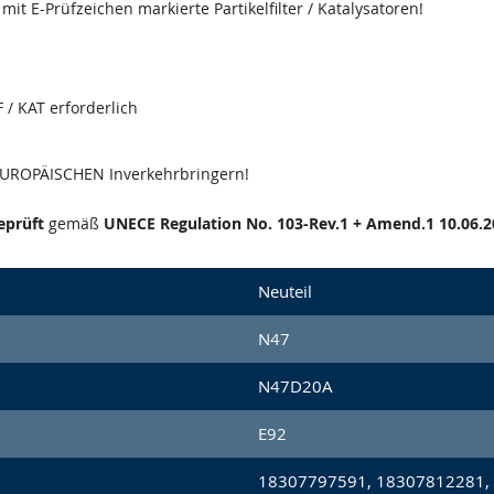
it E-Prüfzeichen markierte Partikelfilter / Katalysatoren!
 / KAT erforderlich
 EUROPÄISCHEN Inverkehrbringern!
eprüft
gemäß
UNECE Regulation No. 103-Rev.1 + Amend.1 10.06.2
Neuteil
N47
N47D20A
E92
18307797591, 18307812281,