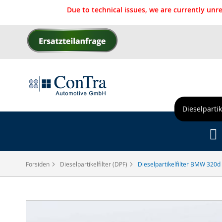
Due to technical issues, we are currently un
Skip
to
Content
Dieselpartik
Forsiden
Dieselpartikelfilter (DPF)
Dieselpartikelfilter BMW 320d
Gå
til