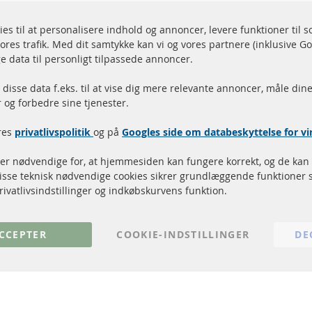
ies til at personalisere indhold og annoncer, levere funktioner til 
ores trafik. Med dit samtykke kan vi og vores partnere (inklusive G
endelse inden for 24 timer
Alle dele er certificere
e data til personligt tilpassede annoncer.
r på lager
homologeret med e-mæ
disse data f.eks. til at vise dig mere relevante annoncer, måle dine
og forbedre sine tjenester.
Hurtige links
Kundeservice
res
privatlivspolitik
og på
Googles side om databeskyttelse for 
Dieselpartikelfilter (DPF)
Betalingsmetoder
Dieselpartikelfilter rengøring
Levering
 er nødvendige for, at hjemmesiden kan fungere korrekt, og de kan 
Katalysator (KAT)
Kontakt
Disse teknisk nødvendige cookies sikrer grundlæggende funktioner 
Sensorer
Annuller kontrakt
rivatlivsindstillinger og indkøbskurvens funktion.
FAQ
CCEPTER
COOKIE-INDSTILLINGER
DE
© 2024 ConTra Automotive GmbH. All Rights Reserved.