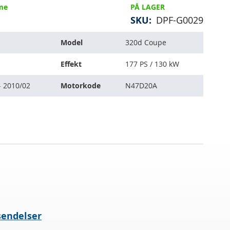
mme
PÅ LAGER
SKU
DPF-G0029
Model
320d Coupe
Effekt
177 PS / 130 kW
- 2010/02
Motorkode
N47D20A
.
sendelser