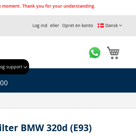
the moment. Thank you for your understanding.
Log ind
Opret en konto
Dansk
Min ind
 og support
.00
filter BMW 320d (E93)