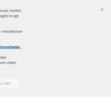
sociale medier
Close
oogle) bruge
Cooki
de og
Bar
Sikker
betaling
rke
 interaktioner
Flere links
virksomheder
.
Databeskyttelse
Impressum
ikke
Politik for afbestilling
som sikker
Vilkår
Cookie Einstellungen
CLINE