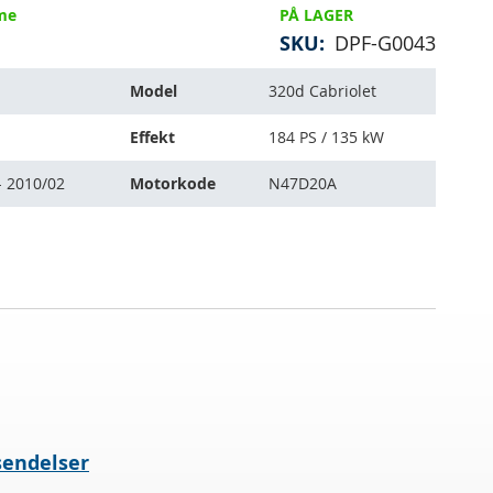
mme
PÅ LAGER
SKU
DPF-G0043
Model
320d Cabriolet
Effekt
184 PS / 135 kW
- 2010/02
Motorkode
N47D20A
.
sendelser