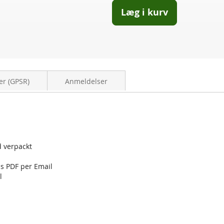
Læg i kurv
er (GPSR)
Anmeldelser
d verpackt
ls PDF per Email
l