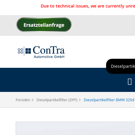
Due to technical issues, we are currently un
Skip
to
Content
Dieselpartik
Forsiden
Dieselpartikelfilter (DPF)
Dieselpartikelfilter BMW 320d
Gå
til