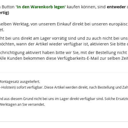
m Button
'In den Warenkorb legen'
kaufen können, sind
entweder
d
rtig)
m selben Werktag, von unserem Einkauf direkt bei unseren europäis
et.
 nicht bei uns direkt am Lager vorrätig sind und zu auch nicht bei u
chten, wann der Artikel wieder verfügbar ist, aktivieren Sie bitte
ichtigung aktiviert haben bitte wir Sie, mit der Bestellung nicht
lle Kunden bekommen diese Verfügbarkeits-E-Mail zur selben Zeit
Montagesatz ausgeliefert.
g-Holstein) sofort verfügbar. Diese Artikel werden direkt, nach Bestellung und Z
 und aus diesem Grund nicht bei uns im Lager direkt verfügbar sind. Solche Ersat
 Werktagen an Sie versendet.