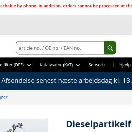
reachable by phone. In addition, orders cannot be processed at 
Search
Search
elfilter (DPF)
Katalysator (KAT)
Sensorik
Hjælp
Afsendelse senest næste arbejdsdag kl. 13
 (E93)
Dieselpartikel