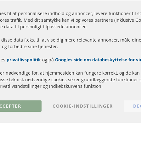
ies til at personalisere indhold og annoncer, levere funktioner til 
ores trafik. Med dit samtykke kan vi og vores partnere (inklusive G
endelse inden for 24 timer
Alle dele er certificere
e data til personligt tilpassede annoncer.
r på lager
homologeret med e-mæ
disse data f.eks. til at vise dig mere relevante annoncer, måle dine
og forbedre sine tjenester.
Hurtige links
Kundeservice
res
privatlivspolitik
og på
Googles side om databeskyttelse for 
Dieselpartikelfilter (DPF)
Betalingsmetoder
Dieselpartikelfilter rengøring
Levering
 er nødvendige for, at hjemmesiden kan fungere korrekt, og de kan 
Katalysator (KAT)
Kontakt
Disse teknisk nødvendige cookies sikrer grundlæggende funktioner 
Sensorer
Annuller kontrakt
rivatlivsindstillinger og indkøbskurvens funktion.
FAQ
CCEPTER
COOKIE-INDSTILLINGER
DE
© 2024 ConTra Automotive GmbH. All Rights Reserved.