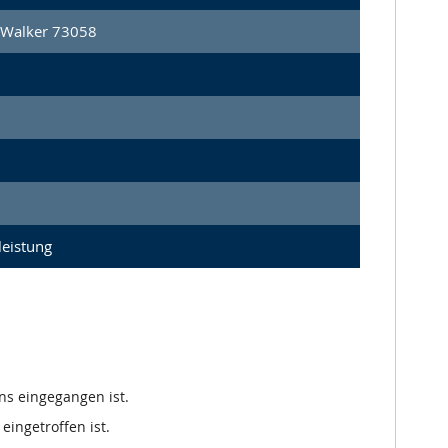
 Walker 73058
leistung
ns eingegangen ist.
eingetroffen ist.