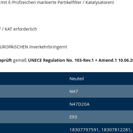
it E-Prüfzeichen markierte Partikelfilter / Katalysatoren!
 / KAT erforderlich
 EUROPÄISCHEN Inverkehrbringern!
eprüft
gemäß
UNECE Regulation No. 103-Rev.1 + Amend.1 10.06.2
Neuteil
N47
N47D20A
E93
18307797591, 18307812281,