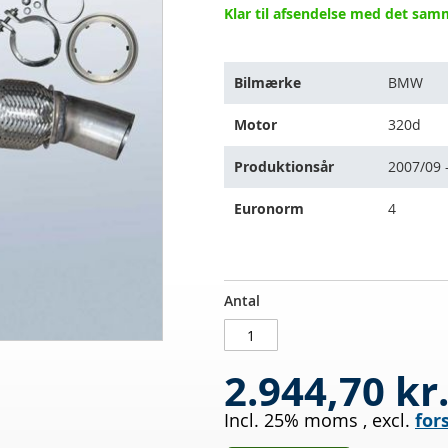
Klar til afsendelse med det sa
Varen
Bilmærke
BMW
passer
til
Motor
320d
følgende
køretøjer:
Produktionsår
2007/09 
Euronorm
4
Dieselpartikelfilter
PÅ
Antal
BMW
LAGER
320d
(E93)
2.944,70 kr
Incl. 25% moms
,
excl.
for