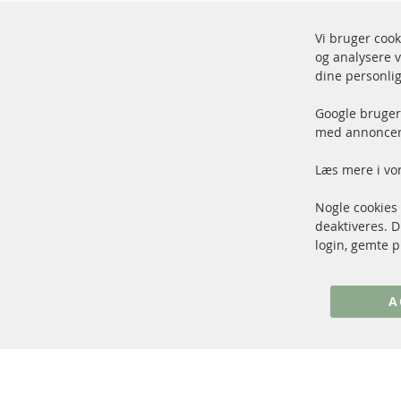
Vi bruger cook
og analysere v
Fors
dine personlig
100 % nye dele og TOP service
Vare
Google bruger 
med annoncer 
Læs mere i vo
Nogle cookies
+49 (0) 4533 799 00 0
deaktiveres. 
Man-tors: 09-17, fre 09-16
login, gemte p
info@contra-automotive.de
www.contra-automotive.de
A
Facebook
Instagram