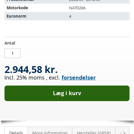
Motorkode
N47D20A
Euronorm
4
Dieselpartikelfilter
PÅ
Antal
BMW
LAGER
X1
20d
2.944,58 kr.
sDrive
(E84)
Incl. 25% moms
,
excl.
forsendelser
Læg i kurv
Vider
Details
More Information
Hersteller (GPSR)
Anmeld