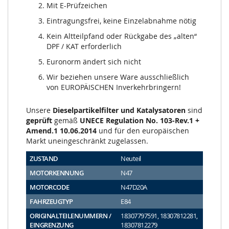
Mit E-Prüfzeichen
Eintragungsfrei, keine Einzelabnahme nötig
Kein Altteilpfand oder Rückgabe des „alten“
DPF / KAT erforderlich
Euronorm ändert sich nicht
Wir beziehen unsere Ware ausschließlich
von EUROPÄISCHEN Inverkehrbringern!
Unsere
Dieselpartikelfilter und Katalysatoren
sind
geprüft
gemäß
UNECE Regulation No. 103-Rev.1 +
Amend.1 10.06.2014
und für den europäischen
Markt uneingeschränkt zugelassen.
ZUSTAND
Neuteil
MOTORKENNUNG
N47
MOTORCODE
N47D20A
FAHRZEUGTYP
E84
ORIGINALTEILENUMMERN /
18307797591, 18307812281,
EINGRENZUNG
18307812279