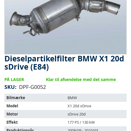
Dieselpartikelfilter BMW X1 20d
Gå
til
sDrive (E84)
starten
af
PÅ LAGER
Klar til afsendelse med det samme
billedgalleriet
SKU
DPF-G0052
Varen
Bilmærke
BMW
passer
Model
X1 20d xDrive
til
følgende
Motor
sDrive 20d
køretøjer:
Effekt
177 PS / 130 kW
Produktionsår
2008/09 - 2010/03