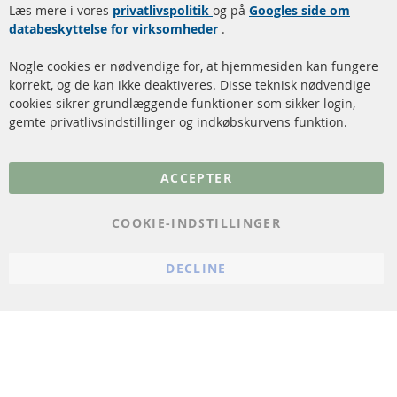
Læs mere i vores
rengøring
privatlivspolitik
og på
Googles side om
Kontakt
databeskyttelse for virksomheder
.
Katalysator (KAT)
Annuller kontrakt
Nogle cookies er nødvendige for, at hjemmesiden kan fungere
Sensorer
korrekt, og de kan ikke deaktiveres. Disse teknisk nødvendige
cookies sikrer grundlæggende funktioner som sikker login,
FAQ
gemte privatlivsindstillinger og indkøbskurvens funktion.
Flere links
ACCEPTER
Databeskyttelse
Impressum
COOKIE-INDSTILLINGER
Politik for afbestilling
DECLINE
Vilkår
Cookie Einstellungen
© 2024 ConTra Automotive GmbH. All Rights Reserved.