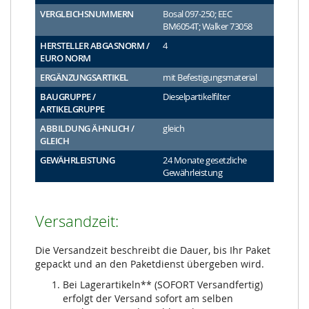
VERGLEICHSNUMMERN
Bosal 097-250; EEC
BM6054T; Walker 73058
HERSTELLER ABGASNORM /
4
EURO NORM
ERGÄNZUNGSARTIKEL
mit Befestigungsmaterial
BAUGRUPPE /
Dieselpartikelfilter
ARTIKELGRUPPE
ABBILDUNG ÄHNLICH /
gleich
GLEICH
GEWÄHRLEISTUNG
24 Monate gesetzliche
Gewährleistung
Versandzeit:
Die Versandzeit beschreibt die Dauer, bis Ihr Paket
gepackt und an den Paketdienst übergeben wird.
Bei Lagerartikeln** (SOFORT Versandfertig)
erfolgt der Versand sofort am selben