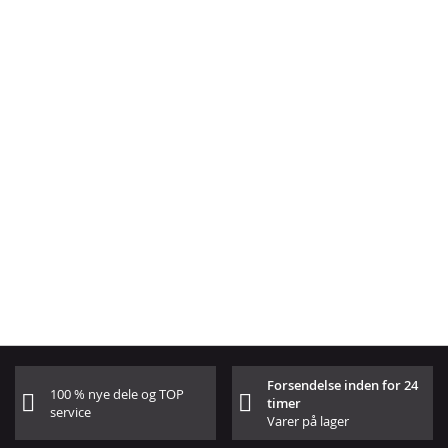
Forsendelse inden for 24
100 % nye dele og TOP
timer
service
Varer på lager