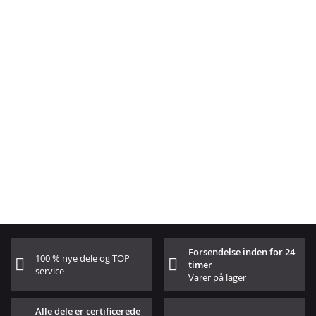
Forsendelse inden for 24
100 % nye dele og TOP
timer
service
Varer på lager
Alle dele er certificerede