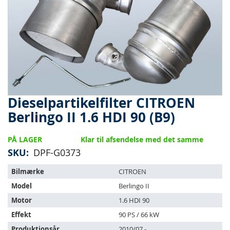
Dieselpartikelfilter CITROEN
Gå
til
Berlingo II 1.6 HDI 90 (B9)
starten
af
PÅ LAGER
Klar til afsendelse med det samme
billedgalleriet
SKU
DPF-G0373
Varen
Bilmærke
CITROEN
passer
Model
Berlingo II
til
følgende
Motor
1.6 HDI 90
køretøjer:
Effekt
90 PS / 66 kW
Produktionsår
2010/07 -