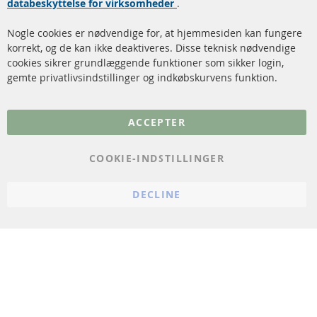
databeskyttelse for virksomheder
.
Katalysator (KAT)
Annuller kontrakt
Nogle cookies er nødvendige for, at hjemmesiden kan fungere
Sensorer
korrekt, og de kan ikke deaktiveres. Disse teknisk nødvendige
cookies sikrer grundlæggende funktioner som sikker login,
FAQ
gemte privatlivsindstillinger og indkøbskurvens funktion.
Flere links
ACCEPTER
Databeskyttelse
Impressum
COOKIE-INDSTILLINGER
Politik for afbestilling
DECLINE
Vilkår
Cookie Einstellungen
© 2024 ConTra Automotive GmbH. All Rights Reserved.