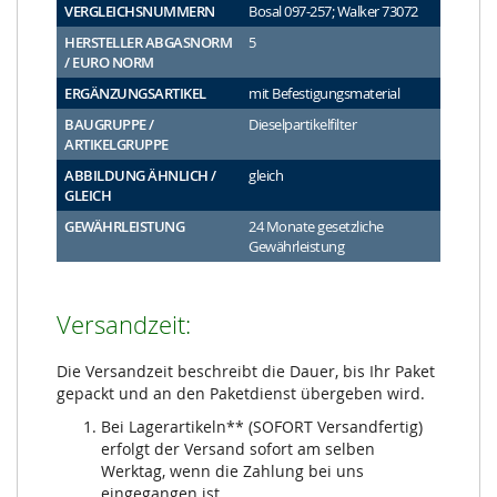
VERGLEICHSNUMMERN
Bosal 097-257; Walker 73072
HERSTELLER ABGASNORM
5
/ EURO NORM
ERGÄNZUNGSARTIKEL
mit Befestigungsmaterial
BAUGRUPPE /
Dieselpartikelfilter
ARTIKELGRUPPE
ABBILDUNG ÄHNLICH /
gleich
GLEICH
GEWÄHRLEISTUNG
24 Monate gesetzliche
Gewährleistung
Versandzeit:
Die Versandzeit beschreibt die Dauer, bis Ihr Paket
gepackt und an den Paketdienst übergeben wird.
Bei Lagerartikeln** (SOFORT Versandfertig)
erfolgt der Versand sofort am selben
Werktag, wenn die Zahlung bei uns
eingegangen ist.