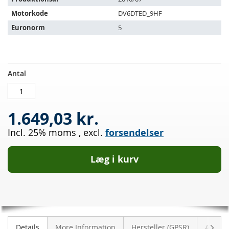
Motorkode
DV6DTED_9HF
Euronorm
5
Dieselpartikelfilter
PÅ
Antal
CITROEN
LAGER
Berlingo
II
1.649,03 kr.
1.6
HDI
Incl. 25% moms
,
excl.
forsendelser
90
(B9)
Læg i kurv
Vider
Details
More Information
Hersteller (GPSR)
Anmeld