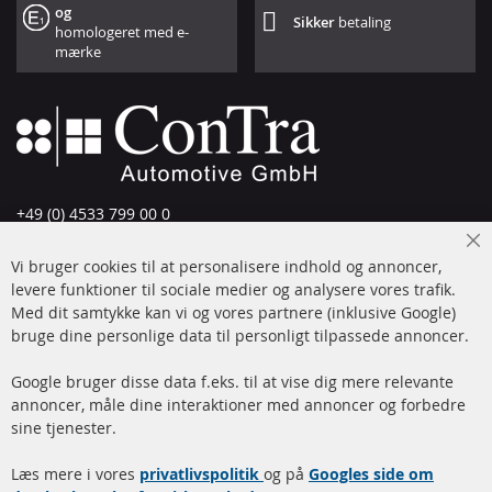
og
Sikker
betaling
homologeret med e-
mærke
+49 (0) 4533 799 00 0
Man-tors: 09-17, fre 09-16
Cl
Vi bruger cookies til at personalisere indhold og annoncer,
info@contra-automotive.de
Co
Ba
levere funktioner til sociale medier og analysere vores trafik.
www.contra-automotive.de
Med dit samtykke kan vi og vores partnere (inklusive Google)
Facebook
Instagram
bruge dine personlige data til personligt tilpassede annoncer.
Hurtige links
Kundeservice
Google bruger disse data f.eks. til at vise dig mere relevante
annoncer, måle dine interaktioner med annoncer og forbedre
Dieselpartikelfilter (DPF)
Betalingsmetoder
sine tjenester.
Dieselpartikelfilter
Levering
Læs mere i vores
rengøring
privatlivspolitik
og på
Googles side om
Kontakt