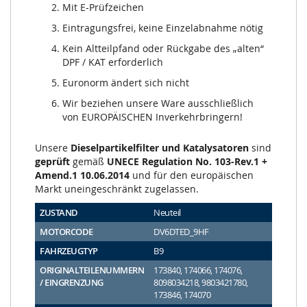
Mit E-Prüfzeichen
Eintragungsfrei, keine Einzelabnahme nötig
Kein Altteilpfand oder Rückgabe des „alten“
DPF / KAT erforderlich
Euronorm ändert sich nicht
Wir beziehen unsere Ware ausschließlich
von EUROPÄISCHEN Inverkehrbringern!
Unsere
Dieselpartikelfilter und Katalysatoren
sind
geprüft
gemäß
UNECE Regulation No. 103-Rev.1 +
Amend.1 10.06.2014
und für den europäischen
Markt uneingeschränkt zugelassen.
ZUSTAND
Neuteil
MOTORCODE
DV6DTED_9HF
FAHRZEUGTYP
B9
ORIGINALTEILENUMMERN
173840, 174066, 174076,
/ EINGRENZUNG
8098034218, 9803421780,
173846, 174070