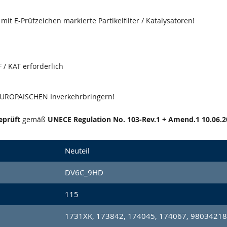
it E-Prüfzeichen markierte Partikelfilter / Katalysatoren!
 / KAT erforderlich
 EUROPÄISCHEN Inverkehrbringern!
eprüft
gemäß
UNECE Regulation No. 103-Rev.1 + Amend.1 10.06.2
Neuteil
DV6C_9HD
115
1731XK, 173842, 174045, 174067, 98034218