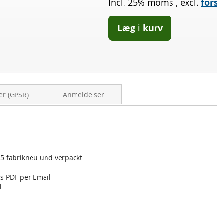
Incl. 25% moms
,
excl.
for
115
Læg i kurv
er (GPSR)
Anmeldelser
115 fabrikneu und verpackt
ls PDF per Email
l