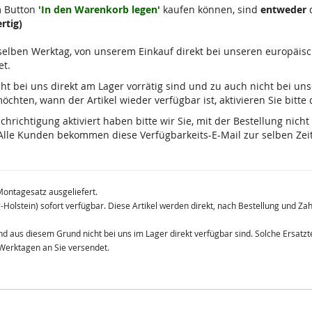
m Button
'In den Warenkorb legen'
kaufen können, sind
entweder
d
rtig)
m selben Werktag, von unserem Einkauf direkt bei unseren europäis
et.
 nicht bei uns direkt am Lager vorrätig sind und zu auch nicht bei u
chten, wann der Artikel wieder verfügbar ist, aktivieren Sie bitte
ichtigung aktiviert haben bitte wir Sie, mit der Bestellung nicht
lle Kunden bekommen diese Verfügbarkeits-E-Mail zur selben Zeit
Montagesatz ausgeliefert.
g-Holstein) sofort verfügbar. Diese Artikel werden direkt, nach Bestellung und Z
 und aus diesem Grund nicht bei uns im Lager direkt verfügbar sind. Solche Ersat
 Werktagen an Sie versendet.