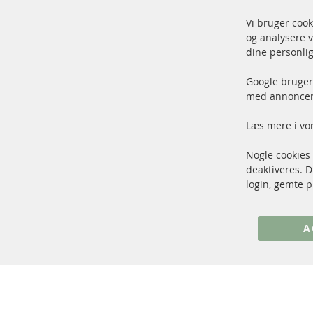
Vi bruger cook
og analysere v
Fors
dine personlig
100 % nye dele og TOP service
Vare
Google bruger 
med annoncer 
Læs mere i vo
Nogle cookies
+49 (0) 4533 799 00 0
deaktiveres. 
Man-tors: 09-17, fre 09-16
login, gemte p
info@contra-automotive.de
www.contra-automotive.de
A
Facebook
Instagram