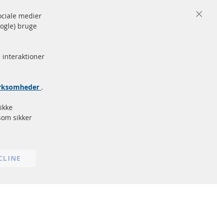
sociale medier
Close
oogle) bruge
Cooki
de og
Bar
Sikker
betaling
rke
 interaktioner
Flere links
virksomheder
.
Databeskyttelse
Impressum
ikke
Politik for afbestilling
som sikker
Vilkår
Cookie Einstellungen
CLINE