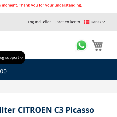
the moment. Thank you for your understanding.
Log ind
Opret en konto
Dansk
Min ind
 og support
.00
filter CITROEN C3 Picasso