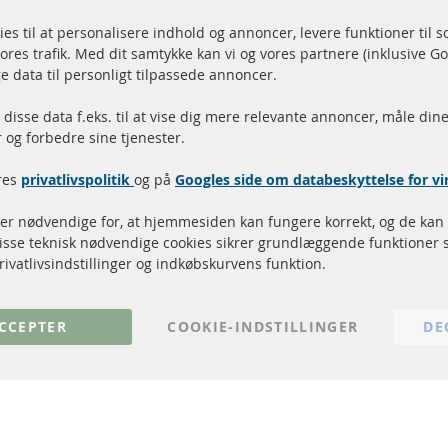
ies til at personalisere indhold og annoncer, levere funktioner til 
ores trafik. Med dit samtykke kan vi og vores partnere (inklusive G
endelse inden for 24 timer
Alle dele er certificere
e data til personligt tilpassede annoncer.
r på lager
homologeret med e-mæ
disse data f.eks. til at vise dig mere relevante annoncer, måle dine
og forbedre sine tjenester.
Hurtige links
Kundeservice
res
privatlivspolitik
og på
Googles side om databeskyttelse for 
Dieselpartikelfilter (DPF)
Betalingsmetoder
Dieselpartikelfilter rengøring
Levering
 er nødvendige for, at hjemmesiden kan fungere korrekt, og de kan 
Katalysator (KAT)
Kontakt
Disse teknisk nødvendige cookies sikrer grundlæggende funktioner 
Sensorer
Annuller kontrakt
rivatlivsindstillinger og indkøbskurvens funktion.
FAQ
CCEPTER
COOKIE-INDSTILLINGER
DE
© 2024 ConTra Automotive GmbH. All Rights Reserved.