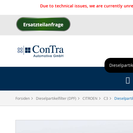
Due to technical issues, we are currently un
Skip
to
Content
Dieselpartik
Forsiden
Dieselpartikelfilter (DPF)
CITROEN
C3
Dieselparti
Gå
til