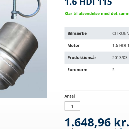
1.6 HDI 115
Klar til afsendelse med det sa
Varen
Bilmærke
CITROE
passer
til
Motor
1.6 HDI 
følgende
køretøjer:
Produktionsår
2013/03 
Euronorm
5
Dieselpartikelfilter
PÅ
Antal
CITROEN
LAGER
C3
Picasso
1.648,96 kr
1.6
HDI