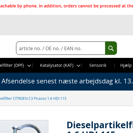
reachable by phone. In addition, orders cannot be processed at 
Search
Search
elfilter (DPF)
Katalysator (KAT)
Sensorik
Hjælp
Afsendelse senest næste arbejdsdag kl. 13
kelfilter CITROEN C3 Picasso 1.6 HDI 115
Dieselpartikel