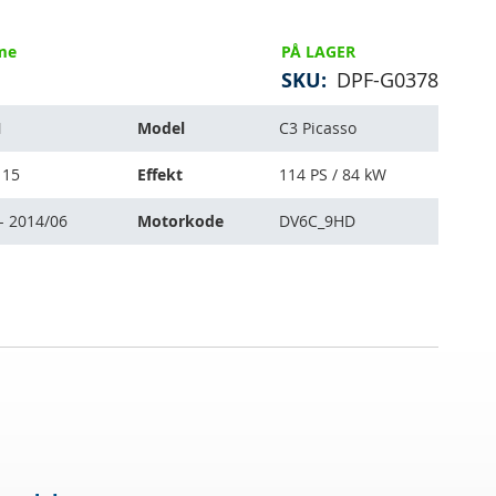
mme
PÅ LAGER
SKU
DPF-G0378
N
Model
C3 Picasso
115
Effekt
114 PS / 84 kW
- 2014/06
Motorkode
DV6C_9HD
.