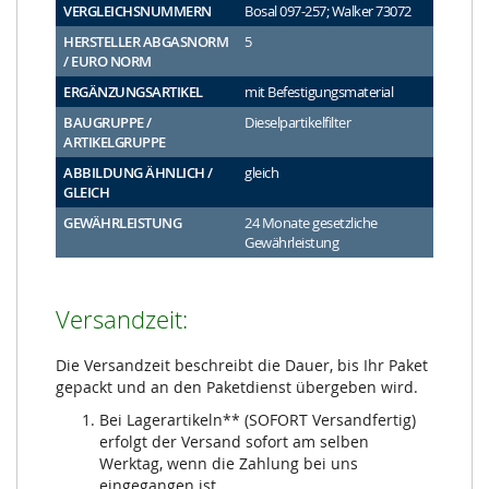
VERGLEICHSNUMMERN
Bosal 097-257; Walker 73072
HERSTELLER ABGASNORM
5
/ EURO NORM
ERGÄNZUNGSARTIKEL
mit Befestigungsmaterial
BAUGRUPPE /
Dieselpartikelfilter
ARTIKELGRUPPE
ABBILDUNG ÄHNLICH /
gleich
GLEICH
GEWÄHRLEISTUNG
24 Monate gesetzliche
Gewährleistung
Versandzeit:
Die Versandzeit beschreibt die Dauer, bis Ihr Paket
gepackt und an den Paketdienst übergeben wird.
Bei Lagerartikeln** (SOFORT Versandfertig)
erfolgt der Versand sofort am selben
Werktag, wenn die Zahlung bei uns
eingegangen ist.