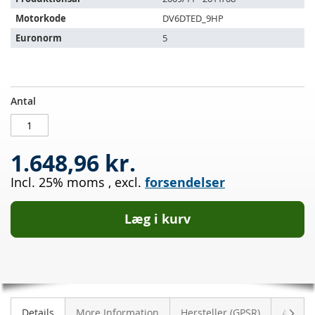
Motorkode
DV6DTED_9HP
Euronorm
5
Dieselpartikelfilter
PÅ
Antal
CITROEN
LAGER
C3
Picasso
1.648,96 kr.
1.6
HDI
Incl. 25% moms
,
excl.
forsendelser
90
Læg i kurv
Vider
Details
More Information
Hersteller (GPSR)
Anmeld