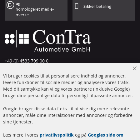
og
Sikker
betaling
homologeret med e-
mærke
+49 (0) 4533 799 00 0
Man-tors: 09-17, fre 09-16
Cl
Vi bruger cookies til at personalisere indhold og annoncer,
info@contra-automotive.de
Co
Ba
levere funktioner til sociale medier og analysere vores trafik.
www.contra-automotive.de
Med dit samtykke kan vi og vores partnere (inklusive Google)
Facebook
Instagram
bruge dine personlige data til personligt tilpassede annoncer.
Hurtige links
Kundeservice
Google bruger disse data f.eks. til at vise dig mere relevante
annoncer, måle dine interaktioner med annoncer og forbedre
Dieselpartikelfilter (DPF)
Betalingsmetoder
sine tjenester.
Dieselpartikelfilter
Levering
Læs mere i vores
rengøring
privatlivspolitik
og på
Googles side om
Kontakt