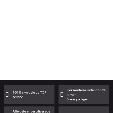
Forsendelse inden for 24
100 % nye dele og TOP
timer
service
Varer på lager
Alle dele er certificerede