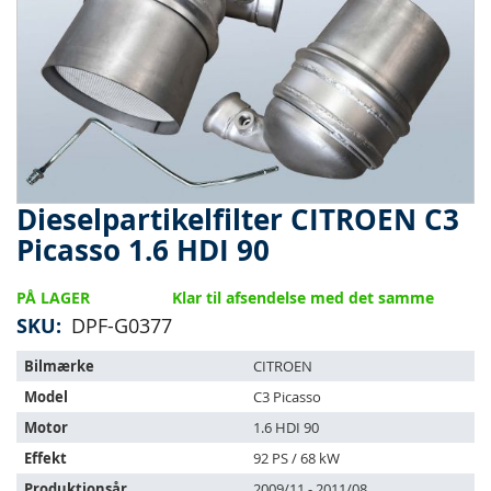
Dieselpartikelfilter CITROEN C3
Gå
til
Picasso 1.6 HDI 90
starten
af
PÅ LAGER
Klar til afsendelse med det samme
billedgalleriet
SKU
DPF-G0377
Varen
Bilmærke
CITROEN
passer
Model
C3 Picasso
til
følgende
Motor
1.6 HDI 90
køretøjer:
Effekt
92 PS / 68 kW
Produktionsår
2009/11 - 2011/08