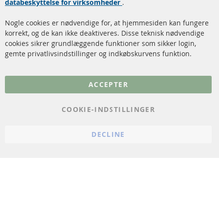
databeskyttelse for virksomheder
.
Katalysator (KAT)
Annuller kontrakt
Nogle cookies er nødvendige for, at hjemmesiden kan fungere
Sensorer
korrekt, og de kan ikke deaktiveres. Disse teknisk nødvendige
cookies sikrer grundlæggende funktioner som sikker login,
FAQ
gemte privatlivsindstillinger og indkøbskurvens funktion.
Flere links
ACCEPTER
Databeskyttelse
Impressum
COOKIE-INDSTILLINGER
Politik for afbestilling
DECLINE
Vilkår
Cookie Einstellungen
© 2024 ConTra Automotive GmbH. All Rights Reserved.