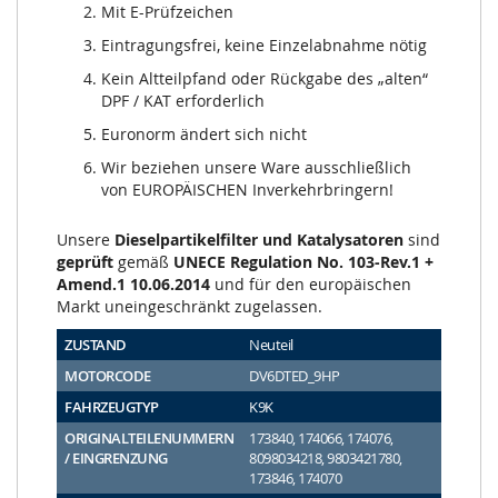
Mit E-Prüfzeichen
Eintragungsfrei, keine Einzelabnahme nötig
Kein Altteilpfand oder Rückgabe des „alten“
DPF / KAT erforderlich
Euronorm ändert sich nicht
Wir beziehen unsere Ware ausschließlich
von EUROPÄISCHEN Inverkehrbringern!
Unsere
Dieselpartikelfilter und Katalysatoren
sind
geprüft
gemäß
UNECE Regulation No. 103-Rev.1 +
Amend.1 10.06.2014
und für den europäischen
Markt uneingeschränkt zugelassen.
ZUSTAND
Neuteil
MOTORCODE
DV6DTED_9HP
FAHRZEUGTYP
K9K
ORIGINALTEILENUMMERN
173840, 174066, 174076,
/ EINGRENZUNG
8098034218, 9803421780,
173846, 174070