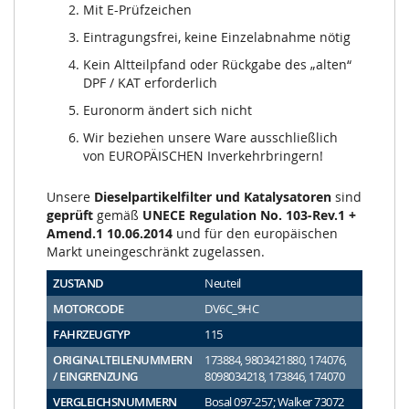
Mit E-Prüfzeichen
Eintragungsfrei, keine Einzelabnahme nötig
Kein Altteilpfand oder Rückgabe des „alten“
DPF / KAT erforderlich
Euronorm ändert sich nicht
Wir beziehen unsere Ware ausschließlich
von EUROPÄISCHEN Inverkehrbringern!
Unsere
Dieselpartikelfilter und Katalysatoren
sind
geprüft
gemäß
UNECE Regulation No. 103-Rev.1 +
Amend.1 10.06.2014
und für den europäischen
Markt uneingeschränkt zugelassen.
ZUSTAND
Neuteil
MOTORCODE
DV6C_9HC
FAHRZEUGTYP
115
ORIGINALTEILENUMMERN
173884, 9803421880, 174076,
/ EINGRENZUNG
8098034218, 173846, 174070
VERGLEICHSNUMMERN
Bosal 097-257; Walker 73072