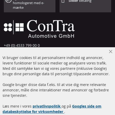
Sikker
betaling
homologeret med e-
mærke
+49 (0) 4533 799 00 0
Man-tors: 09-17, fre 09-16
Cl
Vi bruger cookies til at personalisere indhold og annoncer,
info@contra-automotive.de
Co
Ba
levere funktioner til sociale medier og analysere vores trafik.
www.contra-automotive.de
Med dit samtykke kan vi og vores partnere (inklusive Google)
Facebook
Instagram
bruge dine personlige data til personligt tilpassede annoncer.
Hurtige links
Kundeservice
Google bruger disse data f.eks. til at vise dig mere relevante
annoncer, måle dine interaktioner med annoncer og forbedre
Dieselpartikelfilter (DPF)
Betalingsmetoder
sine tjenester.
Dieselpartikelfilter
Levering
Læs mere i vores
rengøring
privatlivspolitik
og på
Googles side om
Kontakt
databeskyttelse for virksomheder
.