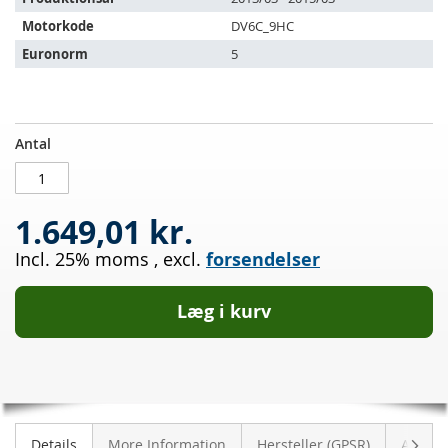
Motorkode
DV6C_9HC
Euronorm
5
Dieselpartikelfilter
PÅ
Antal
CITROEN
LAGER
C4
Grand
1.649,01 kr.
Picasso
1.6
Incl. 25% moms
,
excl.
forsendelser
HDI
115
Læg i kurv
Vider
Details
More Information
Hersteller (GPSR)
Anmeld