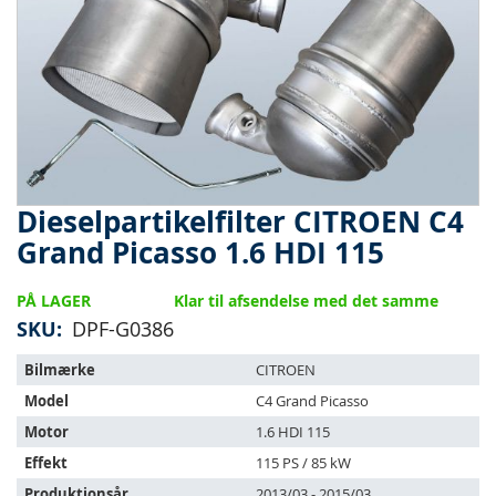
Dieselpartikelfilter CITROEN C4
Gå
til
Grand Picasso 1.6 HDI 115
starten
af
PÅ LAGER
Klar til afsendelse med det samme
billedgalleriet
SKU
DPF-G0386
Varen
Bilmærke
CITROEN
passer
Model
C4 Grand Picasso
til
følgende
Motor
1.6 HDI 115
køretøjer:
Effekt
115 PS / 85 kW
Produktionsår
2013/03 - 2015/03