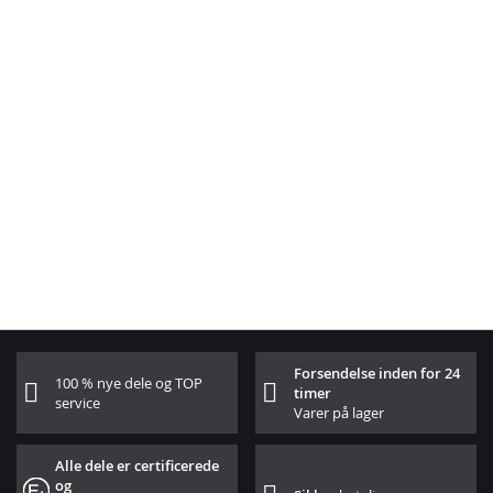
Forsendelse inden for 24
100 % nye dele og TOP
timer
service
Varer på lager
Alle dele er certificerede
og