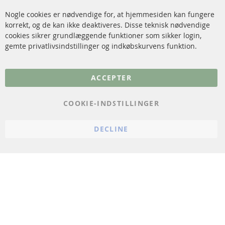
Katalysator (KAT)
Annuller kontrakt
Nogle cookies er nødvendige for, at hjemmesiden kan fungere
Sensorer
korrekt, og de kan ikke deaktiveres. Disse teknisk nødvendige
cookies sikrer grundlæggende funktioner som sikker login,
FAQ
gemte privatlivsindstillinger og indkøbskurvens funktion.
Flere links
ACCEPTER
Databeskyttelse
Impressum
COOKIE-INDSTILLINGER
Politik for afbestilling
DECLINE
Vilkår
Cookie Einstellungen
© 2024 ConTra Automotive GmbH. All Rights Reserved.