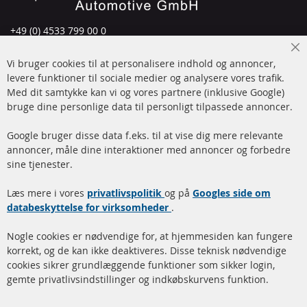
+49 (0) 4533 799 00 0
Man-tors: 09-17, fre 09-16
Cl
Vi bruger cookies til at personalisere indhold og annoncer,
info@contra-automotive.de
Co
Ba
levere funktioner til sociale medier og analysere vores trafik.
www.contra-automotive.de
Med dit samtykke kan vi og vores partnere (inklusive Google)
Facebook
Instagram
bruge dine personlige data til personligt tilpassede annoncer.
Hurtige links
Kundeservice
Google bruger disse data f.eks. til at vise dig mere relevante
annoncer, måle dine interaktioner med annoncer og forbedre
Dieselpartikelfilter (DPF)
Betalingsmetoder
sine tjenester.
Dieselpartikelfilter
Levering
Læs mere i vores
rengøring
privatlivspolitik
og på
Googles side om
Kontakt
databeskyttelse for virksomheder
.
Katalysator (KAT)
Annuller kontrakt
Nogle cookies er nødvendige for, at hjemmesiden kan fungere
Sensorer
korrekt, og de kan ikke deaktiveres. Disse teknisk nødvendige
cookies sikrer grundlæggende funktioner som sikker login,
FAQ
gemte privatlivsindstillinger og indkøbskurvens funktion.
Flere links