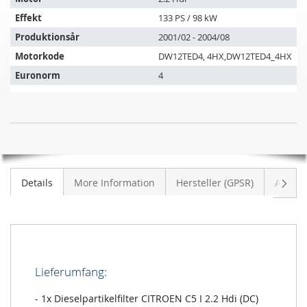
køretøjer:
Effekt
133 PS / 98 kW
Produktionsår
2001/02 - 2004/08
Motorkode
DW12TED4, 4HX,DW12TED4_4HX
Euronorm
4
Dieselpartikelfilter
UDSOLGT
CITROEN
C5
I
Vider
Details
More Information
Hersteller (GPSR)
Anmeld
2.2
Hdi
(DC)
Lieferumfang:
- 1x Dieselpartikelfilter CITROEN C5 I 2.2 Hdi (DC)