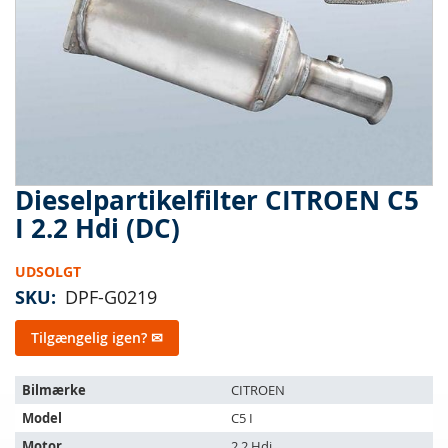
Dieselpartikelfilter CITROEN C5
Gå
til
I 2.2 Hdi (DC)
starten
af
UDSOLGT
billedgalleriet
SKU
DPF-G0219
Tilgængelig igen? ✉
Varen
Bilmærke
CITROEN
passer
Model
C5 I
til
følgende
Motor
2.2 Hdi