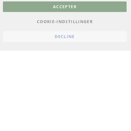
ACCEPTER
Databeskyttelse
Impressum
COOKIE-INDSTILLINGER
Politik for afbestilling
DECLINE
Vilkår
Cookie Einstellungen
© 2024 ConTra Automotive GmbH. All Rights Reserved.