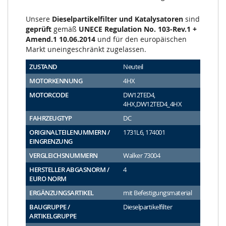
Unsere
Dieselpartikelfilter und Katalysatoren
sind
geprüft
gemäß
UNECE Regulation No. 103-Rev.1 +
Amend.1 10.06.2014
und für den europäischen
Markt uneingeschränkt zugelassen.
ZUSTAND
Neuteil
MOTORKENNUNG
4HX
MOTORCODE
DW12TED4,
4HX,DW12TED4_4HX
FAHRZEUGTYP
DC
ORIGINALTEILENUMMERN /
1731L6, 174001
EINGRENZUNG
VERGLEICHSNUMMERN
Walker 73004
HERSTELLER ABGASNORM /
4
EURO NORM
ERGÄNZUNGSARTIKEL
mit Befestigungsmaterial
BAUGRUPPE /
Dieselpartikelfilter
ARTIKELGRUPPE