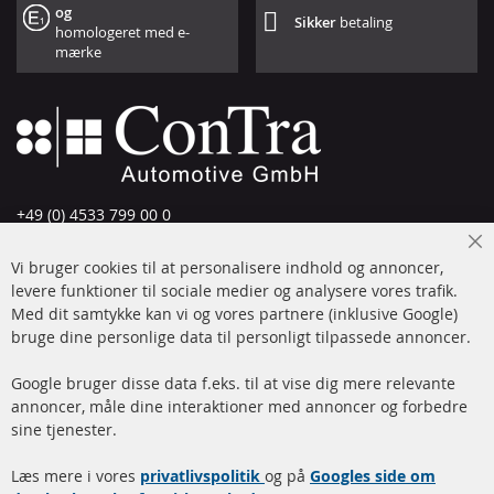
og
Sikker
betaling
homologeret med e-
mærke
+49 (0) 4533 799 00 0
Man-tors: 09-17, fre 09-16
Cl
Vi bruger cookies til at personalisere indhold og annoncer,
info@contra-automotive.de
Co
Ba
levere funktioner til sociale medier og analysere vores trafik.
www.contra-automotive.de
Med dit samtykke kan vi og vores partnere (inklusive Google)
Facebook
Instagram
bruge dine personlige data til personligt tilpassede annoncer.
Hurtige links
Kundeservice
Google bruger disse data f.eks. til at vise dig mere relevante
annoncer, måle dine interaktioner med annoncer og forbedre
Dieselpartikelfilter (DPF)
Betalingsmetoder
sine tjenester.
Dieselpartikelfilter
Levering
Læs mere i vores
rengøring
privatlivspolitik
og på
Googles side om
Kontakt