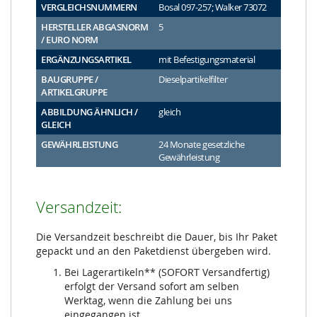
VERGLEICHSNUMMERN
Bosal 097-257; Walker 73072
HERSTELLER ABGASNORM
5
/ EURO NORM
ERGÄNZUNGSARTIKEL
mit Befestigungsmaterial
BAUGRUPPE /
Dieselpartikelfilter
ARTIKELGRUPPE
ABBILDUNG ÄHNLICH /
gleich
GLEICH
GEWÄHRLEISTUNG
24 Monate gesetzliche
Gewährleistung
Versandzeit:
Die Versandzeit beschreibt die Dauer, bis Ihr Paket
gepackt und an den Paketdienst übergeben wird.
Bei Lagerartikeln** (SOFORT Versandfertig)
erfolgt der Versand sofort am selben
Werktag, wenn die Zahlung bei uns
eingegangen ist.