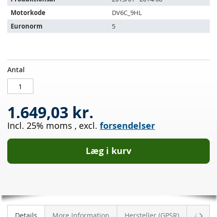
Motorkode
DV6C_9HL
Euronorm
5
Dieselpartikelfilter
PÅ
Antal
CITROEN
LAGER
DS3
1.6
1.649,03 kr.
HDI
115
Incl. 25% moms
,
excl.
forsendelser
Læg i kurv
Vider
Details
More Information
Hersteller (GPSR)
Anmeld