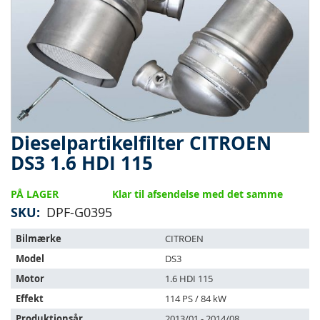
Dieselpartikelfilter CITROEN
Gå
til
DS3 1.6 HDI 115
starten
af
PÅ LAGER
Klar til afsendelse med det samme
billedgalleriet
SKU
DPF-G0395
Varen
Bilmærke
CITROEN
passer
Model
DS3
til
følgende
Motor
1.6 HDI 115
køretøjer:
Effekt
114 PS / 84 kW
Produktionsår
2013/01 - 2014/08