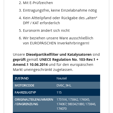
Mit E-Prüfzeichen
Eintragungsfrei, keine Einzelabnahme nötig
Kein Altteilpfand oder Rückgabe des „alten“
DPF / KAT erforderlich
Euronorm ändert sich nicht
Wir beziehen unsere Ware ausschließlich
von EUROPÄISCHEN Inverkehrbringern!
Unsere
Dieselpartikelfilter und Katalysatoren
sind
geprüft
gemäß
UNECE Regulation No. 103-Rev.1 +
Amend.1 10.06.2014
und für den europäischen
Markt uneingeschränkt zugelassen.
ZUSTAND
Neuteil
MOTORCODE
DV6C_9HL
FAHRZEUGTYP
115
ORIGINALTEILENUMMERN
1731XK, 173842, 174045,
/ EINGRENZUNG
174067, 9803421880, 173846,
174070