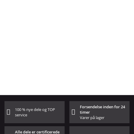
Forsendelse inden for 24
100 % nye dele og TOP
timer
service
Varer på lager
Alle dele er certificerede