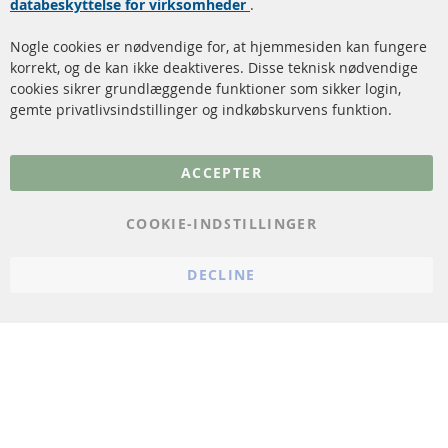
databeskyttelse for virksomheder
.
Katalysator (KAT)
Annuller kontrakt
Nogle cookies er nødvendige for, at hjemmesiden kan fungere
Sensorer
korrekt, og de kan ikke deaktiveres. Disse teknisk nødvendige
cookies sikrer grundlæggende funktioner som sikker login,
FAQ
gemte privatlivsindstillinger og indkøbskurvens funktion.
Flere links
ACCEPTER
Databeskyttelse
Impressum
COOKIE-INDSTILLINGER
Politik for afbestilling
DECLINE
Vilkår
Cookie Einstellungen
© 2024 ConTra Automotive GmbH. All Rights Reserved.