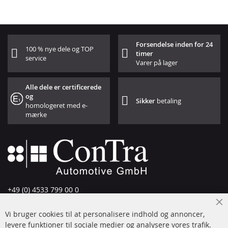
Forsendelse inden for 24
100 % nye dele og TOP
timer
service
Varer på lager
Alle dele er certificerede
og
Sikker
betaling
homologeret med e-
mærke
+49 (0) 4533 799 00 0
Man-tors: 09-17, fre 09-16
Cl
Vi bruger cookies til at personalisere indhold og annoncer,
info@contra-automotive.de
Co
Ba
levere funktioner til sociale medier og analysere vores trafik.
www.contra-automotive.de