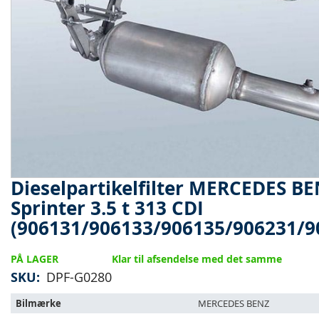
Dieselpartikelfilter MERCEDES B
Gå
til
Sprinter 3.5 t 313 CDI
starten
(906131/906133/906135/906231/9
af
billedgalleriet
PÅ LAGER
Klar til afsendelse med det samme
SKU
DPF-G0280
Varen
Bilmærke
MERCEDES BENZ
passer