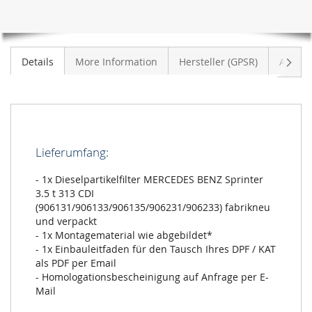
Vider
Details
More Information
Hersteller (GPSR)
Anmeld
Lieferumfang:
- 1x Dieselpartikelfilter MERCEDES BENZ Sprinter
3.5 t 313 CDI
(906131/906133/906135/906231/906233) fabrikneu
und verpackt
- 1x Montagematerial wie abgebildet*
- 1x Einbauleitfaden für den Tausch Ihres DPF / KAT
als PDF per Email
- Homologationsbescheinigung auf Anfrage per E-
Mail