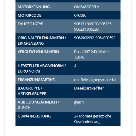
MOTORKENNUNG
OM646DE22LA
MOTORCODE
646986
FAHRZEUGTYP
906131 906133 906135
906231 906233
ORIGINALTEILENUMMERN /
9064900992, 9064900592
EINGRENZUNG
VERGLEICHSNUMMERN
Bosal 097-240; Walker
73046
HERSTELLER ABGASNORM /
4
EURO NORM
ERGÄNZUNGSARTIKEL
mit Befestigungsmaterial
BAUGRUPPE /
Dieselpartikelfilter
ARTIKELGRUPPE
ABBILDUNG ÄHNLICH /
gleich
GLEICH
GEWÄHRLEISTUNG
24 Monate gesetzliche
Gewährleistung