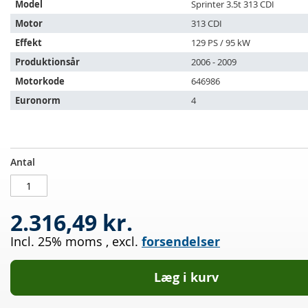
Model
Sprinter 3.5t 313 CDI
til
følgende
Motor
313 CDI
køretøjer:
Effekt
129 PS / 95 kW
Produktionsår
2006 - 2009
Motorkode
646986
Euronorm
4
Dieselpartikelfilter
PÅ
Antal
MERCEDES
LAGER
BENZ
Sprinter
2.316,49 kr.
3.5
t
Incl. 25% moms
,
excl.
forsendelser
313
CDI
(906131/906133/906135/906231/906233)
Læg i kurv