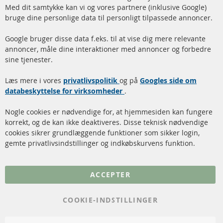
Med dit samtykke kan vi og vores partnere (inklusive Google)
Facebook
Instagram
bruge dine personlige data til personligt tilpassede annoncer.
Hurtige links
Kundeservice
Google bruger disse data f.eks. til at vise dig mere relevante
annoncer, måle dine interaktioner med annoncer og forbedre
Dieselpartikelfilter (DPF)
Betalingsmetoder
sine tjenester.
Dieselpartikelfilter
Levering
Læs mere i vores
rengøring
privatlivspolitik
og på
Googles side om
Kontakt
databeskyttelse for virksomheder
.
Katalysator (KAT)
Annuller kontrakt
Nogle cookies er nødvendige for, at hjemmesiden kan fungere
Sensorer
korrekt, og de kan ikke deaktiveres. Disse teknisk nødvendige
cookies sikrer grundlæggende funktioner som sikker login,
FAQ
gemte privatlivsindstillinger og indkøbskurvens funktion.
Flere links
ACCEPTER
Databeskyttelse
Impressum
COOKIE-INDSTILLINGER
Politik for afbestilling