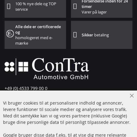
Forsendelse inden for 24
100 % nye dele og TOP
timer
service
Varer på lager
Alle dele er certificerede
og
Sikker
betaling
homologeret med e-
mærke
+49 (0) 4533 799 00 0
Man-tors: 09-17, fre 09-16
Cl
Vi bruger cookies til at personalisere indhold og annoncer,
info@contra-automotive.de
Co
Ba
levere funktioner til sociale medier og analysere vores trafik.
www.contra-automotive.de
Med dit samtykke kan vi og vores partnere (inklusive Google)
Facebook
Instagram
bruge dine personlige data til personligt tilpassede annoncer.
Hurtige links
Kundeservice
Google bruger disse data f.eks. til at vise dig mere relevante