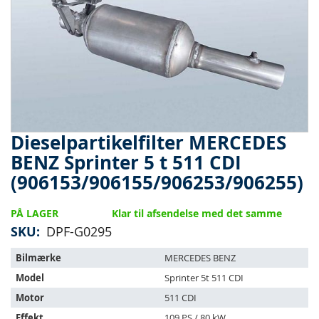
Dieselpartikelfilter MERCEDES
Gå
til
BENZ Sprinter 5 t 511 CDI
starten
(906153/906155/906253/906255)
af
billedgalleriet
PÅ LAGER
Klar til afsendelse med det samme
SKU
DPF-G0295
Varen
Bilmærke
MERCEDES BENZ
passer
Model
Sprinter 5t 511 CDI
til
følgende
Motor
511 CDI
køretøjer:
Effekt
109 PS / 80 kW