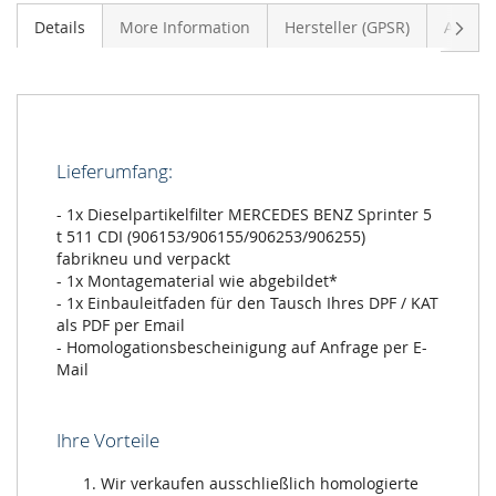
Vider
Details
More Information
Hersteller (GPSR)
Anmeld
Lieferumfang:
- 1x Dieselpartikelfilter MERCEDES BENZ Sprinter 5
t 511 CDI (906153/906155/906253/906255)
fabrikneu und verpackt
- 1x Montagematerial wie abgebildet*
- 1x Einbauleitfaden für den Tausch Ihres DPF / KAT
als PDF per Email
- Homologationsbescheinigung auf Anfrage per E-
Mail
Ihre Vorteile
Wir verkaufen ausschließlich homologierte