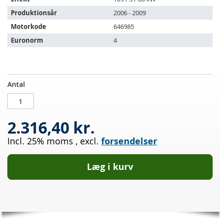
Produktionsår
2006 - 2009
Motorkode
646985
Euronorm
4
Dieselpartikelfilter
PÅ
Antal
MERCEDES
LAGER
BENZ
Sprinter
2.316,40 kr.
5
t
Incl. 25% moms
,
excl.
forsendelser
511
CDI
(906153/906155/906253/906255)
Læg i kurv