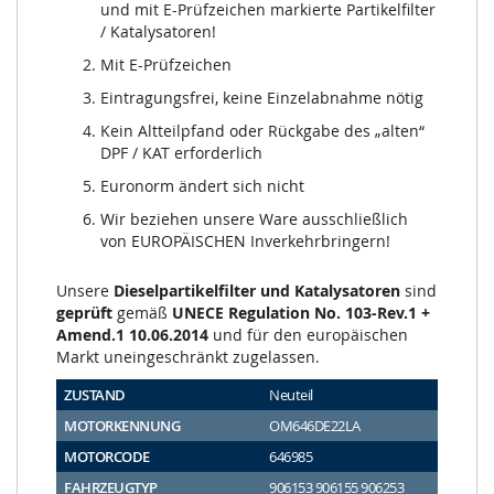
und mit E-Prüfzeichen markierte Partikelfilter
/ Katalysatoren!
Mit E-Prüfzeichen
Eintragungsfrei, keine Einzelabnahme nötig
Kein Altteilpfand oder Rückgabe des „alten“
DPF / KAT erforderlich
Euronorm ändert sich nicht
Wir beziehen unsere Ware ausschließlich
von EUROPÄISCHEN Inverkehrbringern!
Unsere
Dieselpartikelfilter und Katalysatoren
sind
geprüft
gemäß
UNECE Regulation No. 103-Rev.1 +
Amend.1 10.06.2014
und für den europäischen
Markt uneingeschränkt zugelassen.
ZUSTAND
Neuteil
MOTORKENNUNG
OM646DE22LA
MOTORCODE
646985
FAHRZEUGTYP
906153 906155 906253