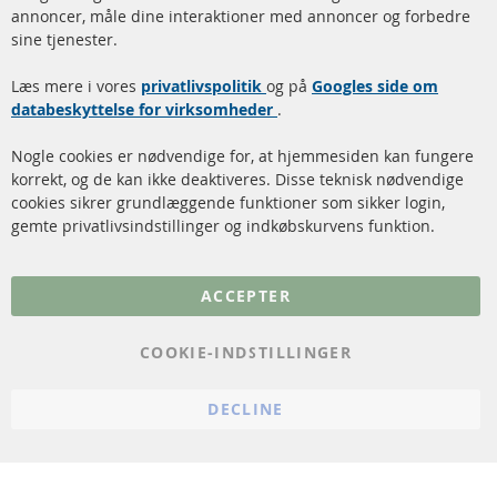
annoncer, måle dine interaktioner med annoncer og forbedre
Dieselpartikelfilter (DPF)
Betalingsmetoder
sine tjenester.
Dieselpartikelfilter
Levering
Læs mere i vores
rengøring
privatlivspolitik
og på
Googles side om
Kontakt
databeskyttelse for virksomheder
.
Katalysator (KAT)
Annuller kontrakt
Nogle cookies er nødvendige for, at hjemmesiden kan fungere
Sensorer
korrekt, og de kan ikke deaktiveres. Disse teknisk nødvendige
cookies sikrer grundlæggende funktioner som sikker login,
FAQ
gemte privatlivsindstillinger og indkøbskurvens funktion.
Flere links
ACCEPTER
Databeskyttelse
Impressum
COOKIE-INDSTILLINGER
Politik for afbestilling
DECLINE
Vilkår
Cookie Einstellungen