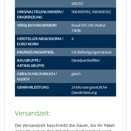
906255
ORIGINALTEILENUMMERN /
9064900992, 9064900592
EINGRENZUNG
VERGLEICHSNUMMERN
Bosal 097-240; Walker
73046
HERSTELLER ABGASNORM /
4
EURO NORM
ERGÄNZUNGSARTIKEL
mit Befestigungsmaterial
BAUGRUPPE /
Dieselpartikelfilter
ARTIKELGRUPPE
ABBILDUNG ÄHNLICH /
gleich
GLEICH
GEWÄHRLEISTUNG
24 Monate gesetzliche
Gewährleistung
Versandzeit:
Die Versandzeit beschreibt die Dauer, bis Ihr Paket