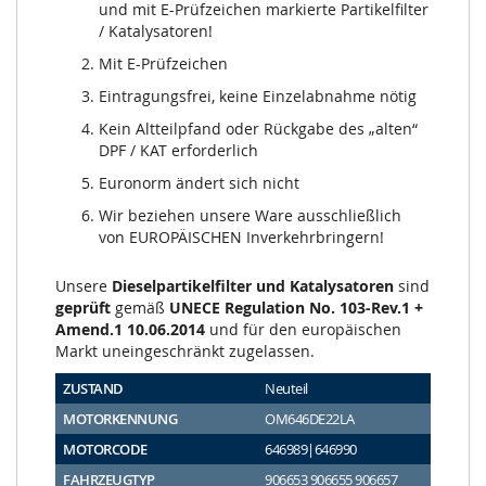
und mit E-Prüfzeichen markierte Partikelfilter
/ Katalysatoren!
Mit E-Prüfzeichen
Eintragungsfrei, keine Einzelabnahme nötig
Kein Altteilpfand oder Rückgabe des „alten“
DPF / KAT erforderlich
Euronorm ändert sich nicht
Wir beziehen unsere Ware ausschließlich
von EUROPÄISCHEN Inverkehrbringern!
Unsere
Dieselpartikelfilter und Katalysatoren
sind
geprüft
gemäß
UNECE Regulation No. 103-Rev.1 +
Amend.1 10.06.2014
und für den europäischen
Markt uneingeschränkt zugelassen.
ZUSTAND
Neuteil
MOTORKENNUNG
OM646DE22LA
MOTORCODE
646989|646990
FAHRZEUGTYP
906653 906655 906657