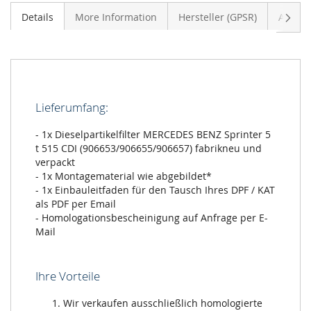
Vider
Details
More Information
Hersteller (GPSR)
Anmeld
Lieferumfang:
- 1x Dieselpartikelfilter MERCEDES BENZ Sprinter 5
t 515 CDI (906653/906655/906657) fabrikneu und
verpackt
- 1x Montagematerial wie abgebildet*
- 1x Einbauleitfaden für den Tausch Ihres DPF / KAT
als PDF per Email
- Homologationsbescheinigung auf Anfrage per E-
Mail
Ihre Vorteile
Wir verkaufen ausschließlich homologierte