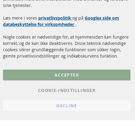
Dieselpartikelfilter (DPF)
Betalingsmetoder
sine tjenester.
Dieselpartikelfilter
Levering
Læs mere i vores
rengøring
privatlivspolitik
og på
Googles side om
Kontakt
databeskyttelse for virksomheder
.
Katalysator (KAT)
Annuller kontrakt
Nogle cookies er nødvendige for, at hjemmesiden kan fungere
Sensorer
korrekt, og de kan ikke deaktiveres. Disse teknisk nødvendige
cookies sikrer grundlæggende funktioner som sikker login,
FAQ
gemte privatlivsindstillinger og indkøbskurvens funktion.
Flere links
ACCEPTER
Databeskyttelse
Impressum
COOKIE-INDSTILLINGER
Politik for afbestilling
DECLINE
Vilkår
Cookie Einstellungen