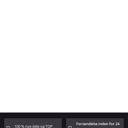
Forsendelse inden for 24
100 % nye dele og TOP