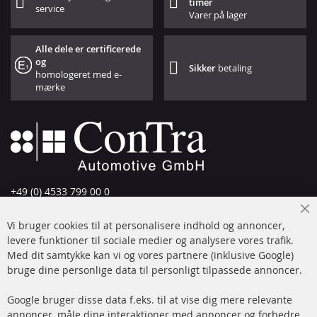
timer
service
Varer på lager
Alle dele er certificerede
og
Sikker
betaling
homologeret med e-
mærke
+49 (0) 4533 799 00 0
Man-tors: 09-17, fre 09-16
Cl
Vi bruger cookies til at personalisere indhold og annoncer,
info@contra-automotive.de
Co
Ba
levere funktioner til sociale medier og analysere vores trafik.
www.contra-automotive.de
Med dit samtykke kan vi og vores partnere (inklusive Google)
Facebook
Instagram
bruge dine personlige data til personligt tilpassede annoncer.
Hurtige links
Kundeservice
Google bruger disse data f.eks. til at vise dig mere relevante
annoncer, måle dine interaktioner med annoncer og forbedre