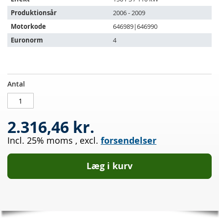
Produktionsår
2006 - 2009
Motorkode
646989|646990
Euronorm
4
Dieselpartikelfilter
PÅ
Antal
MERCEDES
LAGER
BENZ
Sprinter
2.316,46 kr.
5
t
Incl. 25% moms
,
excl.
forsendelser
515
CDI
(906653/906655/906657)
Læg i kurv