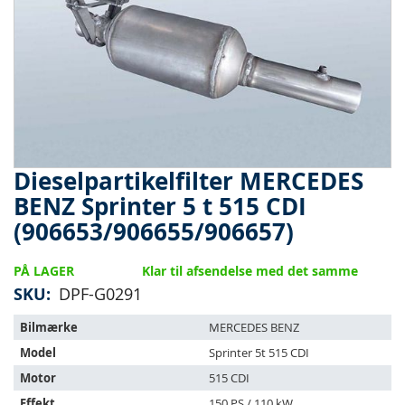
Dieselpartikelfilter MERCEDES
Gå
til
BENZ Sprinter 5 t 515 CDI
starten
(906653/906655/906657)
af
billedgalleriet
PÅ LAGER
Klar til afsendelse med det samme
SKU
DPF-G0291
Varen
Bilmærke
MERCEDES BENZ
passer
Model
Sprinter 5t 515 CDI
til
følgende
Motor
515 CDI
køretøjer:
Effekt
150 PS / 110 kW