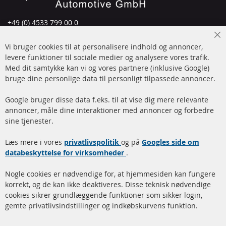
+49 (0) 4533 799 00 0
Man-tors: 09-17, fre 09-16
Cl
Vi bruger cookies til at personalisere indhold og annoncer,
info@contra-automotive.de
Co
Ba
levere funktioner til sociale medier og analysere vores trafik.
www.contra-automotive.de
Med dit samtykke kan vi og vores partnere (inklusive Google)
Facebook
Instagram
bruge dine personlige data til personligt tilpassede annoncer.
Hurtige links
Kundeservice
Google bruger disse data f.eks. til at vise dig mere relevante
annoncer, måle dine interaktioner med annoncer og forbedre
Dieselpartikelfilter (DPF)
Betalingsmetoder
sine tjenester.
Dieselpartikelfilter
Levering
Læs mere i vores
rengøring
privatlivspolitik
og på
Googles side om
Kontakt
databeskyttelse for virksomheder
.
Katalysator (KAT)
Annuller kontrakt
Nogle cookies er nødvendige for, at hjemmesiden kan fungere
Sensorer
korrekt, og de kan ikke deaktiveres. Disse teknisk nødvendige
cookies sikrer grundlæggende funktioner som sikker login,
FAQ
gemte privatlivsindstillinger og indkøbskurvens funktion.
Flere links