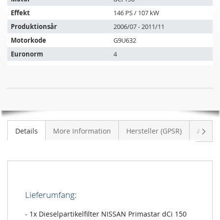
køretøjer:
Effekt
146 PS / 107 kW
Produktionsår
2006/07 - 2011/11
Motorkode
G9U632
Euronorm
4
Dieselpartikelfilter
UDSOLGT
NISSAN
Primastar
dCi
Vider
Details
More Information
Hersteller (GPSR)
Anmeld
150
(X83)
Lieferumfang:
- 1x Dieselpartikelfilter NISSAN Primastar dCi 150