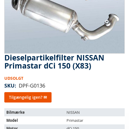
Dieselpartikelfilter NISSAN
Gå
til
Primastar dCi 150 (X83)
starten
af
UDSOLGT
billedgalleriet
SKU
DPF-G0136
Tilgængelig igen? ✉
Varen
Bilmærke
NISSAN
passer
Model
Primastar
til
følgende
Motor
dCi 150