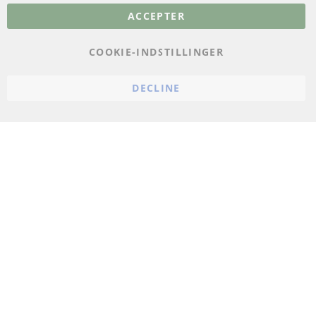
ACCEPTER
Databeskyttelse
Impressum
COOKIE-INDSTILLINGER
Politik for afbestilling
DECLINE
Vilkår
Cookie Einstellungen
© 2024 ConTra Automotive GmbH. All Rights Reserved.