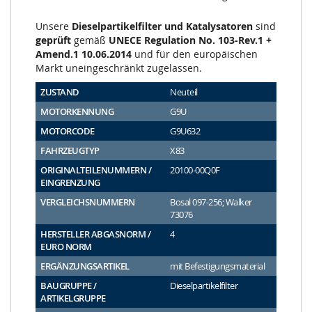
Unsere
Dieselpartikelfilter und Katalysatoren
sind
geprüft
gemäß
UNECE Regulation No. 103-Rev.1 +
Amend.1 10.06.2014
und für den europäischen
Markt uneingeschränkt zugelassen.
ZUSTAND
Neuteil
MOTORKENNUNG
G9U
MOTORCODE
G9U632
FAHRZEUGTYP
X83
ORIGINALTEILENUMMERN /
20100-00Q0F
EINGRENZUNG
VERGLEICHSNUMMERN
Bosal 097-256; Walker
73076
HERSTELLER ABGASNORM /
4
EURO NORM
ERGÄNZUNGSARTIKEL
mit Befestigungsmaterial
BAUGRUPPE /
Dieselpartikelfilter
ARTIKELGRUPPE