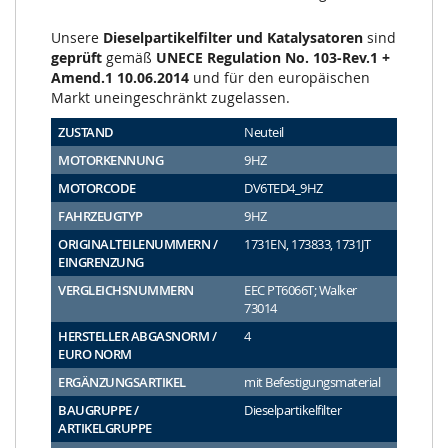
Unsere
Dieselpartikelfilter und Katalysatoren
sind
geprüft
gemäß
UNECE Regulation No. 103-Rev.1 +
Amend.1 10.06.2014
und für den europäischen
Markt uneingeschränkt zugelassen.
ZUSTAND
Neuteil
MOTORKENNUNG
9HZ
MOTORCODE
DV6TED4_9HZ
FAHRZEUGTYP
9HZ
ORIGINALTEILENUMMERN /
1731EN, 173833, 1731JT
EINGRENZUNG
VERGLEICHSNUMMERN
EEC PT6066T; Walker
73014
HERSTELLER ABGASNORM /
4
EURO NORM
ERGÄNZUNGSARTIKEL
mit Befestigungsmaterial
BAUGRUPPE /
Dieselpartikelfilter
ARTIKELGRUPPE