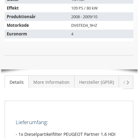
køretøjer:
Effekt
109 PS / 80 kW
Produktionsår
2008 - 2009/10
Motorkode
DV6TED4_9HZ
Euronorm
4
Dieselpartikelfilter
UDSOLGT
PEUGEOT
Partner
1.6
Vider
Details
More Information
Hersteller (GPSR)
Anmeld
HDI
Lieferumfang:
- 1x Dieselpartikelfilter PEUGEOT Partner 1.6 HDI