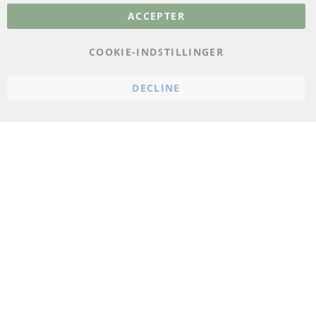
ACCEPTER
Databeskyttelse
Impressum
COOKIE-INDSTILLINGER
Politik for afbestilling
DECLINE
Vilkår
Cookie Einstellungen
© 2024 ConTra Automotive GmbH. All Rights Reserved.