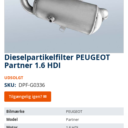
Dieselpartikelfilter PEUGEOT
Gå
til
Partner 1.6 HDI
starten
af
UDSOLGT
billedgalleriet
SKU
DPF-G0336
Tilgængelig igen? ✉
Varen
Bilmærke
PEUGEOT
passer
Model
Partner
til
følgende
Motor
1.6 HDI