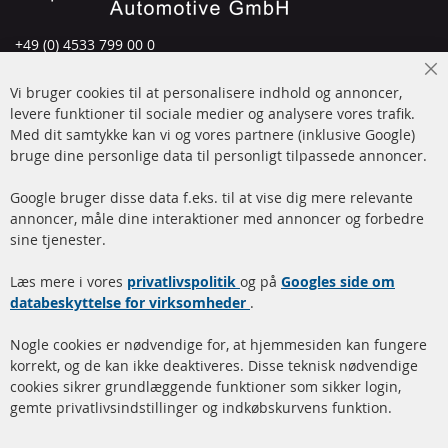
+49 (0) 4533 799 00 0
Man-tors: 09-17, fre 09-16
Cl
Vi bruger cookies til at personalisere indhold og annoncer,
info@contra-automotive.de
Co
Ba
levere funktioner til sociale medier og analysere vores trafik.
www.contra-automotive.de
Med dit samtykke kan vi og vores partnere (inklusive Google)
Facebook
Instagram
bruge dine personlige data til personligt tilpassede annoncer.
Hurtige links
Kundeservice
Google bruger disse data f.eks. til at vise dig mere relevante
annoncer, måle dine interaktioner med annoncer og forbedre
Dieselpartikelfilter (DPF)
Betalingsmetoder
sine tjenester.
Dieselpartikelfilter
Levering
Læs mere i vores
rengøring
privatlivspolitik
og på
Googles side om
Kontakt
databeskyttelse for virksomheder
.
Katalysator (KAT)
Annuller kontrakt
Nogle cookies er nødvendige for, at hjemmesiden kan fungere
Sensorer
korrekt, og de kan ikke deaktiveres. Disse teknisk nødvendige
cookies sikrer grundlæggende funktioner som sikker login,
FAQ
gemte privatlivsindstillinger og indkøbskurvens funktion.
Flere links