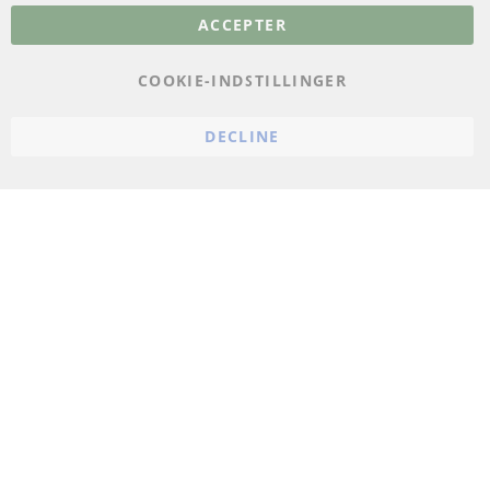
ACCEPTER
Databeskyttelse
Impressum
COOKIE-INDSTILLINGER
Politik for afbestilling
DECLINE
Vilkår
Cookie Einstellungen
© 2024 ConTra Automotive GmbH. All Rights Reserved.