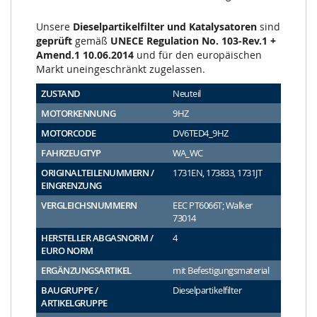
Unsere
Dieselpartikelfilter und Katalysatoren
sind
geprüft
gemäß
UNECE Regulation No. 103-Rev.1 +
Amend.1 10.06.2014
und für den europäischen
Markt uneingeschränkt zugelassen.
ZUSTAND
Neuteil
MOTORKENNUNG
9HZ
MOTORCODE
DV6TED4_9HZ
FAHRZEUGTYP
WA_WC
ORIGINALTEILENUMMERN /
1731EN, 173833, 1731JT
EINGRENZUNG
VERGLEICHSNUMMERN
EEC PT6066T; Walker
73014
HERSTELLER ABGASNORM /
4
EURO NORM
ERGÄNZUNGSARTIKEL
mit Befestigungsmaterial
BAUGRUPPE /
Dieselpartikelfilter
ARTIKELGRUPPE