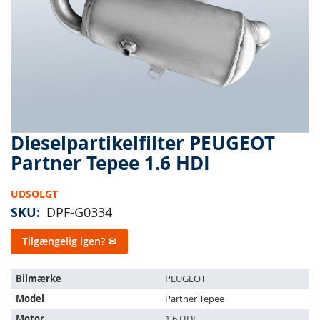
Dieselpartikelfilter PEUGEOT
Gå
til
Partner Tepee 1.6 HDI
starten
af
UDSOLGT
billedgalleriet
SKU
DPF-G0334
Tilgængelig igen? ✉
Varen
Bilmærke
PEUGEOT
passer
Model
Partner Tepee
til
følgende
Motor
1.6 HDI