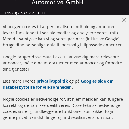
+49 (0) 4533 799 00 0
Man-tors: 09-17, fre 09-16
Cl
Vi bruger cookies til at personalisere indhold og annoncer,
info@contra-automotive.de
Co
Ba
levere funktioner til sociale medier og analysere vores trafik.
www.contra-automotive.de
Med dit samtykke kan vi og vores partnere (inklusive Google)
Facebook
Instagram
bruge dine personlige data til personligt tilpassede annoncer.
Hurtige links
Kundeservice
Google bruger disse data f.eks. til at vise dig mere relevante
annoncer, måle dine interaktioner med annoncer og forbedre
Dieselpartikelfilter (DPF)
Betalingsmetoder
sine tjenester.
Dieselpartikelfilter
Levering
Læs mere i vores
rengøring
privatlivspolitik
og på
Googles side om
Kontakt
databeskyttelse for virksomheder
.
Katalysator (KAT)
Annuller kontrakt
Nogle cookies er nødvendige for, at hjemmesiden kan fungere
Sensorer
korrekt, og de kan ikke deaktiveres. Disse teknisk nødvendige
cookies sikrer grundlæggende funktioner som sikker login,
FAQ
gemte privatlivsindstillinger og indkøbskurvens funktion.
Flere links