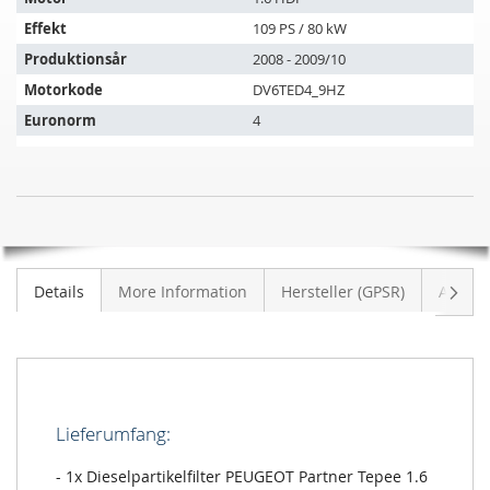
køretøjer:
Effekt
109 PS / 80 kW
Produktionsår
2008 - 2009/10
Motorkode
DV6TED4_9HZ
Euronorm
4
Dieselpartikelfilter
UDSOLGT
PEUGEOT
Partner
Tepee
Vider
Details
More Information
Hersteller (GPSR)
Anmeld
1.6
HDI
Lieferumfang:
- 1x Dieselpartikelfilter PEUGEOT Partner Tepee 1.6