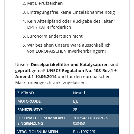
Mit E-Prüfzeichen
Eintragungsfrei, keine Einzelabnahme nötig
Kein Altteilpfand oder Rückgabe des „alten“
DPF / KAT erforderlich
Euronorm ändert sich nicht
Wir beziehen unsere Ware ausschließlich
von EUROPÄISCHEN Inverkehrbringern!
Unsere
Dieselpartikelfilter und Katalysatoren
sind
geprüft
gemäß
UNECE Regulation No. 103-Rev.1 +
Amend.1 10.06.2014
und für den europäischen
Markt uneingeschränkt zugelassen.
ZUSTAND
Neuteil
MOTORCODE
BJL
FAHRZEUGTYP
2E
ORIGINALTEILENUMMERN /
2E0254700GX >>2E-7-
EINGRENZUNG
030469
VERGLEICHSNUMMERN
Bosal 097-207