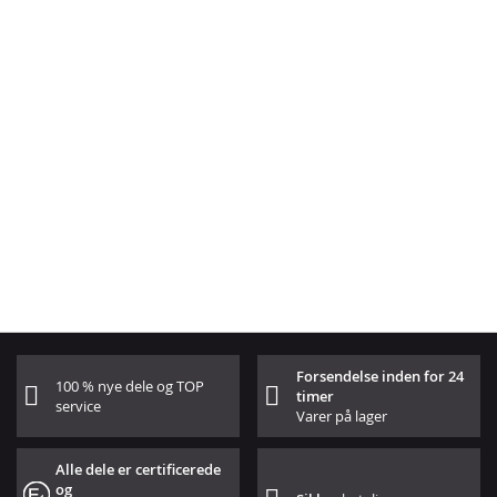
Forsendelse inden for 24
100 % nye dele og TOP
timer
service
Varer på lager
Alle dele er certificerede
og