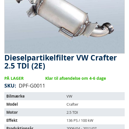
Dieselpartikelfilter VW Crafter
Gå
til
2.5 TDI (2E)
starten
af
PÅ LAGER
Klar til afsendelse om 4-6 dage
billedgalleriet
SKU
DPF-G0011
Varen
Bilmærke
VW
passer
Model
Crafter
til
følgende
Motor
2.5 TDI
køretøjer:
Effekt
136 PS / 100 kW
Produktionsår
2006/04 - 2011/07