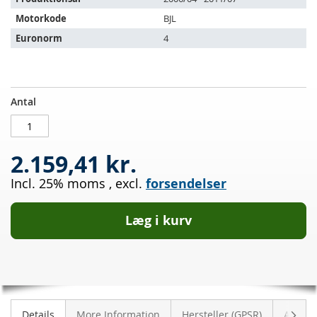
Motorkode
BJL
Euronorm
4
Dieselpartikelfilter
PÅ
Antal
VW
LAGER
Crafter
2.5
2.159,41 kr.
TDI
(2E)
Incl. 25% moms
,
excl.
forsendelser
Læg i kurv
Vider
Details
More Information
Hersteller (GPSR)
Anmeld