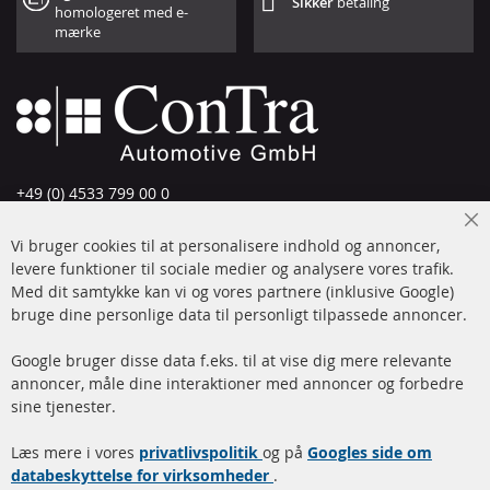
Sikker
betaling
homologeret med e-
mærke
+49 (0) 4533 799 00 0
Man-tors: 09-17, fre 09-16
Cl
Vi bruger cookies til at personalisere indhold og annoncer,
info@contra-automotive.de
Co
Ba
levere funktioner til sociale medier og analysere vores trafik.
www.contra-automotive.de
Med dit samtykke kan vi og vores partnere (inklusive Google)
Facebook
Instagram
bruge dine personlige data til personligt tilpassede annoncer.
Hurtige links
Kundeservice
Google bruger disse data f.eks. til at vise dig mere relevante
annoncer, måle dine interaktioner med annoncer og forbedre
Dieselpartikelfilter (DPF)
Betalingsmetoder
sine tjenester.
Dieselpartikelfilter
Levering
Læs mere i vores
rengøring
privatlivspolitik
og på
Googles side om
Kontakt
databeskyttelse for virksomheder
.