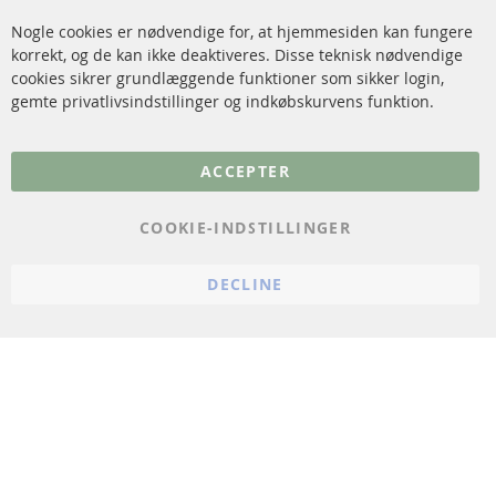
Katalysator (KAT)
Annuller kontrakt
Nogle cookies er nødvendige for, at hjemmesiden kan fungere
Sensorer
korrekt, og de kan ikke deaktiveres. Disse teknisk nødvendige
cookies sikrer grundlæggende funktioner som sikker login,
FAQ
gemte privatlivsindstillinger og indkøbskurvens funktion.
Flere links
ACCEPTER
Databeskyttelse
Impressum
COOKIE-INDSTILLINGER
Politik for afbestilling
DECLINE
Vilkår
Cookie Einstellungen
© 2024 ConTra Automotive GmbH. All Rights Reserved.