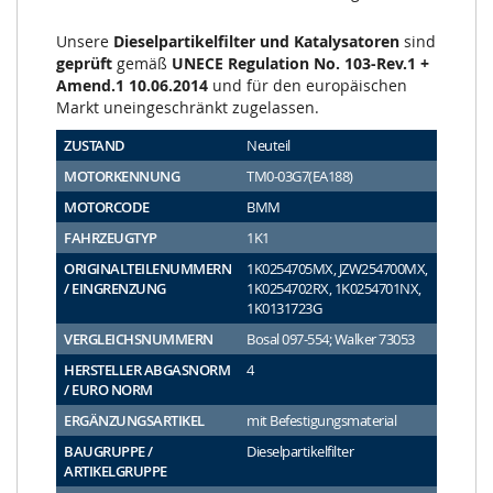
Unsere
Dieselpartikelfilter und Katalysatoren
sind
geprüft
gemäß
UNECE Regulation No. 103-Rev.1 +
Amend.1 10.06.2014
und für den europäischen
Markt uneingeschränkt zugelassen.
ZUSTAND
Neuteil
MOTORKENNUNG
TM0-03G7(EA188)
MOTORCODE
BMM
FAHRZEUGTYP
1K1
ORIGINALTEILENUMMERN
1K0254705MX, JZW254700MX,
/ EINGRENZUNG
1K0254702RX, 1K0254701NX,
1K0131723G
VERGLEICHSNUMMERN
Bosal 097-554; Walker 73053
HERSTELLER ABGASNORM
4
/ EURO NORM
ERGÄNZUNGSARTIKEL
mit Befestigungsmaterial
BAUGRUPPE /
Dieselpartikelfilter
ARTIKELGRUPPE