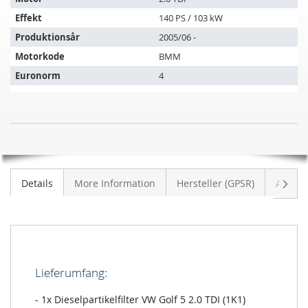
køretøjer:
Effekt
140 PS / 103 kW
Produktionsår
2005/06 -
Motorkode
BMM
Euronorm
4
Dieselpartikelfilter
UDSOLGT
VW
Golf
5
Vider
Details
More Information
Hersteller (GPSR)
Anmeld
2.0
TDI
(1K1)
Lieferumfang:
- 1x Dieselpartikelfilter VW Golf 5 2.0 TDI (1K1)