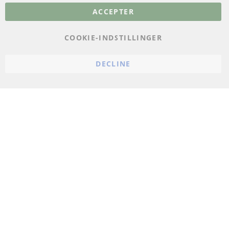
ACCEPTER
Databeskyttelse
Impressum
COOKIE-INDSTILLINGER
Politik for afbestilling
DECLINE
Vilkår
Cookie Einstellungen
© 2024 ConTra Automotive GmbH. All Rights Reserved.