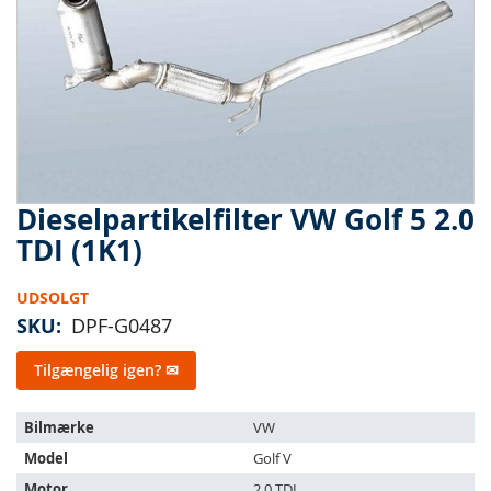
Dieselpartikelfilter VW Golf 5 2.0
Gå
til
TDI (1K1)
starten
af
UDSOLGT
billedgalleriet
SKU
DPF-G0487
Tilgængelig igen? ✉
Varen
Bilmærke
VW
passer
Model
Golf V
til
følgende
Motor
2.0 TDI