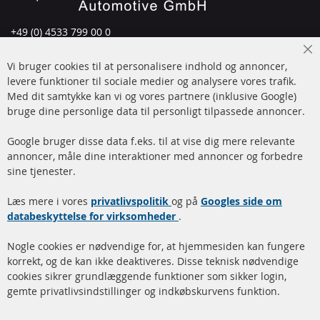
+49 (0) 4533 799 00 0
Man-tors: 09-17, fre 09-16
Cl
Vi bruger cookies til at personalisere indhold og annoncer,
info@contra-automotive.de
Co
Ba
levere funktioner til sociale medier og analysere vores trafik.
www.contra-automotive.de
Med dit samtykke kan vi og vores partnere (inklusive Google)
Facebook
Instagram
bruge dine personlige data til personligt tilpassede annoncer.
Hurtige links
Kundeservice
Google bruger disse data f.eks. til at vise dig mere relevante
annoncer, måle dine interaktioner med annoncer og forbedre
Dieselpartikelfilter (DPF)
Betalingsmetoder
sine tjenester.
Dieselpartikelfilter
Levering
Læs mere i vores
rengøring
privatlivspolitik
og på
Googles side om
Kontakt
databeskyttelse for virksomheder
.
Katalysator (KAT)
Annuller kontrakt
Nogle cookies er nødvendige for, at hjemmesiden kan fungere
Sensorer
korrekt, og de kan ikke deaktiveres. Disse teknisk nødvendige
cookies sikrer grundlæggende funktioner som sikker login,
FAQ
gemte privatlivsindstillinger og indkøbskurvens funktion.
Flere links