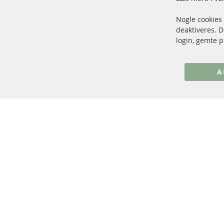
Nogle cookies
+49 (0) 4533 799 00 0
deaktiveres. 
Man-tors: 09-17, fre 09-16
login, gemte p
info@contra-automotive.de
www.contra-automotive.de
A
Facebook
Instagram