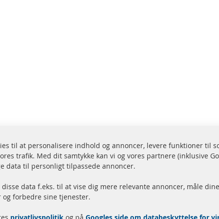
ies til at personalisere indhold og annoncer, levere funktioner til 
ores trafik. Med dit samtykke kan vi og vores partnere (inklusive G
endelse inden for 24 timer
Alle dele er certificere
e data til personligt tilpassede annoncer.
r på lager
homologeret med e-mæ
disse data f.eks. til at vise dig mere relevante annoncer, måle dine
og forbedre sine tjenester.
Hurtige links
Kundeservice
res
privatlivspolitik
og på
Googles side om databeskyttelse for 