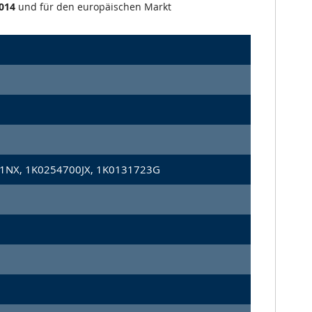
014
und für den europäischen Markt
1NX, 1K0254700JX, 1K0131723G