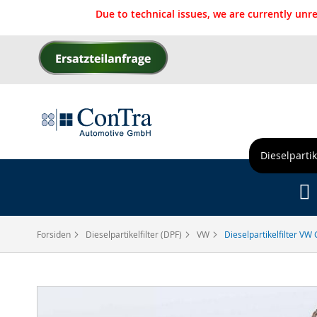
Due to technical issues, we are currently un
Skip
to
Content
Dieselpartik
Forsiden
Dieselpartikelfilter (DPF)
VW
Dieselpartikelfilter VW 
Gå
til