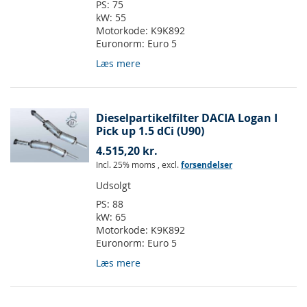
PS:
75
kW:
55
Motorkode:
K9K892
Euronorm:
Euro 5
Læs mere
Dieselpartikelfilter DACIA Logan I
Pick up 1.5 dCi (U90)
4.515,20 kr.
Incl. 25% moms
,
excl.
forsendelser
Udsolgt
PS:
88
kW:
65
Motorkode:
K9K892
Euronorm:
Euro 5
Læs mere