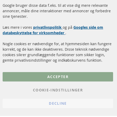
Hurtige links
Kundeservice
Google bruger disse data f.eks. til at vise dig mere relevante
annoncer, måle dine interaktioner med annoncer og forbedre
Dieselpartikelfilter (DPF)
Betalingsmetoder
sine tjenester.
Dieselpartikelfilter
Levering
Læs mere i vores
rengøring
privatlivspolitik
og på
Googles side om
Kontakt
databeskyttelse for virksomheder
.
Katalysator (KAT)
Annuller kontrakt
Nogle cookies er nødvendige for, at hjemmesiden kan fungere
Sensorer
korrekt, og de kan ikke deaktiveres. Disse teknisk nødvendige
cookies sikrer grundlæggende funktioner som sikker login,
FAQ
gemte privatlivsindstillinger og indkøbskurvens funktion.
Flere links
ACCEPTER
Databeskyttelse
Impressum
COOKIE-INDSTILLINGER
Politik for afbestilling
DECLINE
Vilkår
Cookie Einstellungen