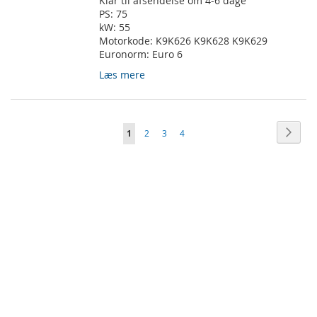
Klar til afsendelse om 4-6 dage
PS:
75
kW:
55
Motorkode:
K9K626 K9K628 K9K629
Euronorm:
Euro 6
Læs mere
Side
Side
Vider
Du
Side
Side
Side
1
2
3
4
læser
i
øjeblikket
side