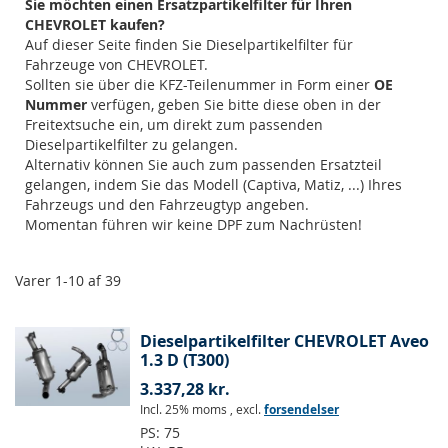
Sie möchten einen Ersatzpartikelfilter für Ihren
CHEVROLET kaufen?
Auf dieser Seite finden Sie Dieselpartikelfilter für
Fahrzeuge von CHEVROLET.
Sollten sie über die KFZ-Teilenummer in Form einer
OE
Nummer
verfügen, geben Sie bitte diese oben in der
Freitextsuche ein, um direkt zum passenden
Dieselpartikelfilter zu gelangen.
Alternativ können Sie auch zum passenden Ersatzteil
gelangen, indem Sie das Modell (Captiva, Matiz, ...) Ihres
Fahrzeugs und den Fahrzeugtyp angeben.
Momentan führen wir keine DPF zum Nachrüsten!
Varer
1
-
10
af
39
Dieselpartikelfilter CHEVROLET Aveo
1.3 D (T300)
3.337,28 kr.
Incl. 25% moms
,
excl.
forsendelser
PS:
75