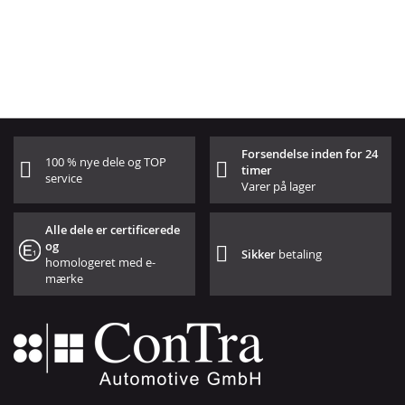
Forsendelse inden for 24
100 % nye dele og TOP
timer
service
Varer på lager
Alle dele er certificerede
og
Sikker
betaling
homologeret med e-
mærke