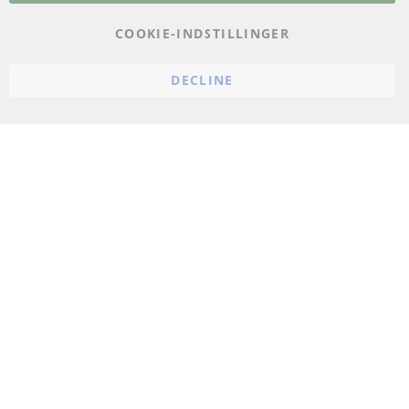
Impressum
COOKIE-INDSTILLINGER
Politik for afbestilling
DECLINE
Vilkår
Cookie Einstellungen
© 2024 ConTra Automotive GmbH. All Rights Reserved.