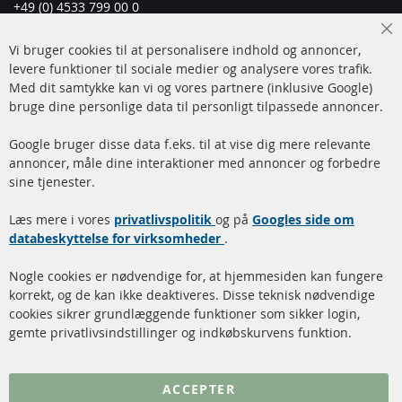
+49 (0) 4533 799 00 0
Man-tors: 09-17, fre 09-16
Cl
Vi bruger cookies til at personalisere indhold og annoncer,
info@contra-automotive.de
Co
Ba
levere funktioner til sociale medier og analysere vores trafik.
www.contra-automotive.de
Med dit samtykke kan vi og vores partnere (inklusive Google)
Facebook
Instagram
bruge dine personlige data til personligt tilpassede annoncer.
Hurtige links
Kundeservice
Google bruger disse data f.eks. til at vise dig mere relevante
annoncer, måle dine interaktioner med annoncer og forbedre
Dieselpartikelfilter (DPF)
Betalingsmetoder
sine tjenester.
Dieselpartikelfilter
Levering
Læs mere i vores
rengøring
privatlivspolitik
og på
Googles side om
Kontakt
databeskyttelse for virksomheder
.
Katalysator (KAT)
Annuller kontrakt
Nogle cookies er nødvendige for, at hjemmesiden kan fungere
Sensorer
korrekt, og de kan ikke deaktiveres. Disse teknisk nødvendige
cookies sikrer grundlæggende funktioner som sikker login,
FAQ
gemte privatlivsindstillinger og indkøbskurvens funktion.
Flere links
ACCEPTER
Databeskyttelse