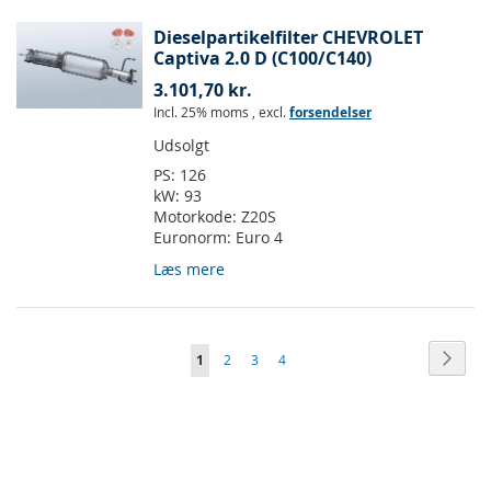
Dieselpartikelfilter CHEVROLET
Captiva 2.0 D (C100/C140)
3.101,70 kr.
Incl. 25% moms
,
excl.
forsendelser
Udsolgt
PS:
126
kW:
93
Motorkode:
Z20S
Euronorm:
Euro 4
Læs mere
Side
Side
Vider
Du
Side
Side
Side
1
2
3
4
læser
i
øjeblikket
side