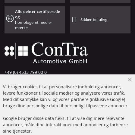
Alle dele er certificerede
og
Sikker
betaling
homologeret med e-
mærke
+49 (0) 4533 799 00 0
Man-tors: 09-17, fre 09-16
Cl
Vi bruger cookies til at personalisere indhold og annoncer,
info@contra-automotive.de
Co
Ba
levere funktioner til sociale medier og analysere vores trafik.
www.contra-automotive.de
Med dit samtykke kan vi og vores partnere (inklusive Google)
Facebook
Instagram
bruge dine personlige data til personligt tilpassede annoncer.
Hurtige links
Kundeservice
Google bruger disse data f.eks. til at vise dig mere relevante
annoncer, måle dine interaktioner med annoncer og forbedre
Dieselpartikelfilter (DPF)
Betalingsmetoder
sine tjenester.