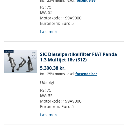
Incl. 25% moms
,
excl.
forsendelser
PS:
75
kW:
55
Motorkode:
199A9000
Euronorm:
Euro 5
Læs mere
SIC Dieselpartikelfilter FIAT Panda
1.3 Multijet 16v (312)
5.300,38 kr.
Incl. 25% moms
,
excl.
forsendelser
Udsolgt
PS:
75
kW:
55
Motorkode:
199A9000
Euronorm:
Euro 5
Læs mere