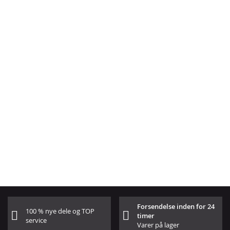
Forsendelse inden for 24
100 % nye dele og TOP
timer
service
Varer på lager