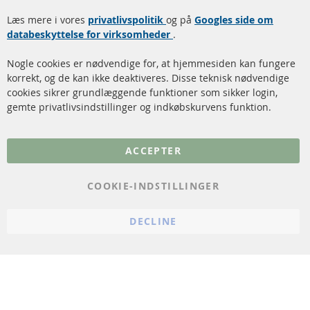
Dieselpartikelfilter
Levering
Læs mere i vores
rengøring
privatlivspolitik
og på
Googles side om
Kontakt
databeskyttelse for virksomheder
.
Katalysator (KAT)
Annuller kontrakt
Nogle cookies er nødvendige for, at hjemmesiden kan fungere
Sensorer
korrekt, og de kan ikke deaktiveres. Disse teknisk nødvendige
cookies sikrer grundlæggende funktioner som sikker login,
FAQ
gemte privatlivsindstillinger og indkøbskurvens funktion.
Flere links
ACCEPTER
Databeskyttelse
Impressum
COOKIE-INDSTILLINGER
Politik for afbestilling
DECLINE
Vilkår
Cookie Einstellungen
© 2024 ConTra Automotive GmbH. All Rights Reserved.