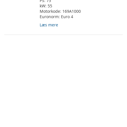
PS:
75
kW:
55
Motorkode:
169A1000
Euronorm:
Euro 4
Læs mere