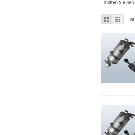
Sollten Sie den
Vis
Liste
Gitter
Va
som