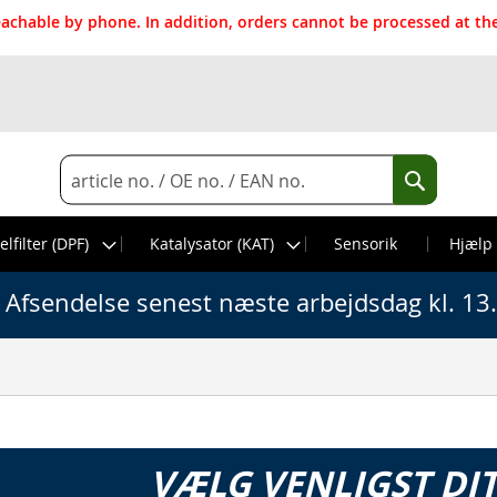
reachable by phone. In addition, orders cannot be processed at 
Search
Search
elfilter (DPF)
Katalysator (KAT)
Sensorik
Hjælp
Afsendelse senest næste arbejdsdag kl. 13
VÆLG VENLIGST DI