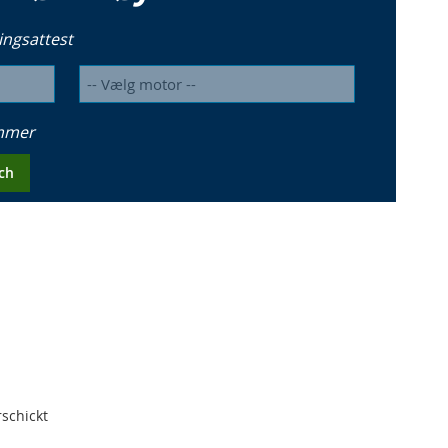
ingsattest
ummer
ch
schickt