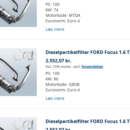
PS:
100
kW:
74
Motorkode:
MTDA
Euronorm:
Euro 4
Læs mere
Dieselpartikelfilter FORD Focus 1.6 T
2.552,07 kr.
Incl. 25% moms
,
excl.
forsendelser
PS:
109
kW:
80
Motorkode:
G8DB
Euronorm:
Euro 4
Læs mere
Dieselpartikelfilter FORD Focus 1.6 T
2.552,07 kr.