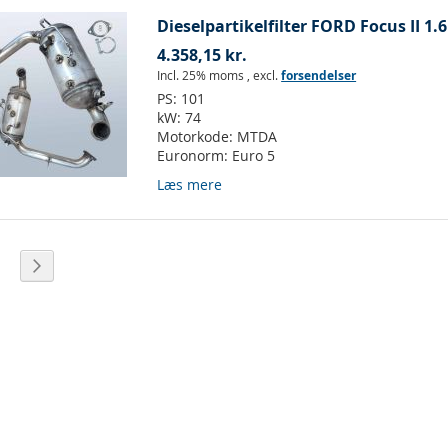
Dieselpartikelfilter FORD Focus II 1.6
4.358,15 kr.
Incl. 25% moms
,
excl.
forsendelser
PS:
101
kW:
74
Motorkode:
MTDA
Euronorm:
Euro 5
Læs mere
ket side
ide
Side
Videre