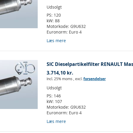
Udsolgt
PS:
120
kW:
88
Motorkode:
G9U632
Euronorm:
Euro 4
Læs mere
SIC Dieselpartikelfilter RENAULT Mast
3.714,10 kr.
Incl. 25% moms
,
excl.
forsendelser
Udsolgt
PS:
146
kW:
107
Motorkode:
G9U632
Euronorm:
Euro 4
Læs mere