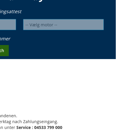
ingsattest
ummer
ch
handenen.
Werktag nach Zahlungseingang.
an unter
Service : 04533 799 000