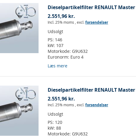
Dieselpartikelfilter RENAULT Master I
2.551,96 kr.
Incl. 25% moms
,
excl.
forsendelser
Udsolgt
PS:
146
kW:
107
Motorkode:
G9U632
Euronorm:
Euro 4
Læs mere
Dieselpartikelfilter RENAULT Master I
2.551,96 kr.
Incl. 25% moms
,
excl.
forsendelser
Udsolgt
PS:
120
kW:
88
Motorkode:
G9U632