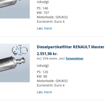
Udsolgt
PS:
146
kW:
107
Motorkode:
G9U632
Euronorm:
Euro 4
Læs mere
Dieselpartikelfilter RENAULT Master I
2.551,96 kr.
Incl. 25% moms
,
excl.
forsendelser
Udsolgt
PS:
120
kW:
88
Motorkode:
G9U632
Euronorm:
Euro 4
Læs mere