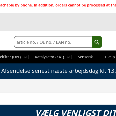
reachable by phone. In addition, orders cannot be processed at 
Search
Search
elfilter (DPF)
Katalysator (KAT)
Sensorik
Hjælp
Afsendelse senest næste arbejdsdag kl. 13
VÆLG VENLIGST DI