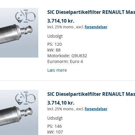
SIC Dieselpartikelfilter RENAULT Mast
3.714,10 kr.
Incl. 25% moms
,
excl.
forsendelser
Udsolgt
PS:
120
kW:
88
Motorkode:
G9U632
Euronorm:
Euro 4
Læs mere
SIC Dieselpartikelfilter RENAULT Mast
3.714,10 kr.
Incl. 25% moms
,
excl.
forsendelser
Udsolgt
PS:
146
kW:
107