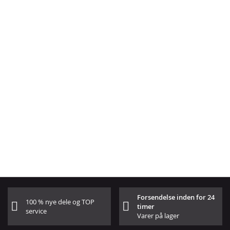
Forsendelse inden for 24
100 % nye dele og TOP
timer
service
Varer på lager