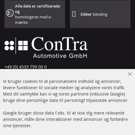
Alle dele er certificerede
og
Sikker
betaling
homologeret med e-
mærke
+49 (0) 4533 799 00 0
Man-tors: 09-17, fre 09-16
Cl
Vi bruger cookies til at personalisere indhold og annoncer,
info@contra-automotive.de
Co
Ba
levere funktioner til sociale medier og analysere vores trafik.
www.contra-automotive.de
Med dit samtykke kan vi og vores partnere (inklusive Google)
Facebook
Instagram
bruge dine personlige data til personligt tilpassede annoncer.
Hurtige links
Kundeservice
Google bruger disse data f.eks. til at vise dig mere relevante
annoncer, måle dine interaktioner med annoncer og forbedre
Dieselpartikelfilter (DPF)
Betalingsmetoder
sine tjenester.
Dieselpartikelfilter
Levering