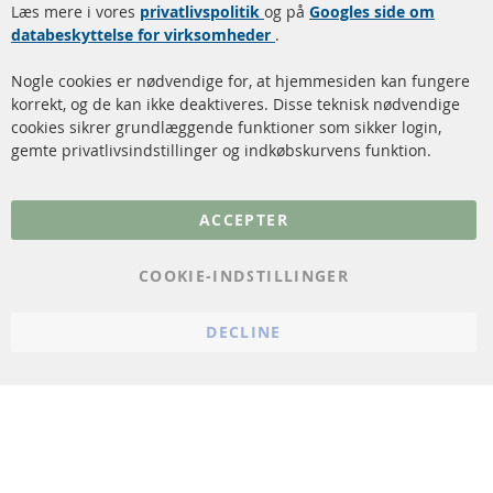
Læs mere i vores
rengøring
privatlivspolitik
og på
Googles side om
Kontakt
databeskyttelse for virksomheder
.
Katalysator (KAT)
Annuller kontrakt
Nogle cookies er nødvendige for, at hjemmesiden kan fungere
Sensorer
korrekt, og de kan ikke deaktiveres. Disse teknisk nødvendige
cookies sikrer grundlæggende funktioner som sikker login,
FAQ
gemte privatlivsindstillinger og indkøbskurvens funktion.
Flere links
ACCEPTER
Databeskyttelse
Impressum
COOKIE-INDSTILLINGER
Politik for afbestilling
DECLINE
Vilkår
Cookie Einstellungen
© 2024 ConTra Automotive GmbH. All Rights Reserved.