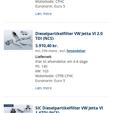
Motorkode:
CFHC
Euronorm:
Euro 5
Læs mere
Dieselpartikelfilter VW Jetta VI 2.0
TDI (NCS)
3.910,40 kr.
Incl. 25% moms
,
excl.
forsendelser
Lieferzeit
Klar til afsendelse om 4-6 dage
PS:
140
kW:
103
Motorkode:
CFFB CFHC
Euronorm:
Euro 5
Læs mere
SIC Dieselpartikelfilter VW Jetta VI
1.6TDI (NCS)