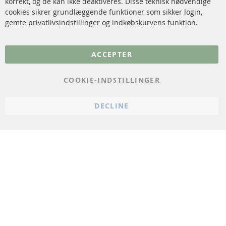
korrekt, og de kan ikke deaktiveres. Disse teknisk nødvendige
cookies sikrer grundlæggende funktioner som sikker login,
FAQ
gemte privatlivsindstillinger og indkøbskurvens funktion.
Flere links
ACCEPTER
Databeskyttelse
Impressum
COOKIE-INDSTILLINGER
Politik for afbestilling
DECLINE
Vilkår
Cookie Einstellungen
© 2024 ConTra Automotive GmbH. All Rights Reserved.