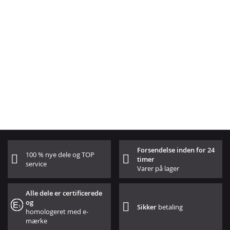
Forsendelse inden for 24
100 % nye dele og TOP
timer
service
Varer på lager
Alle dele er certificerede
og
Sikker
betaling
homologeret med e-
mærke