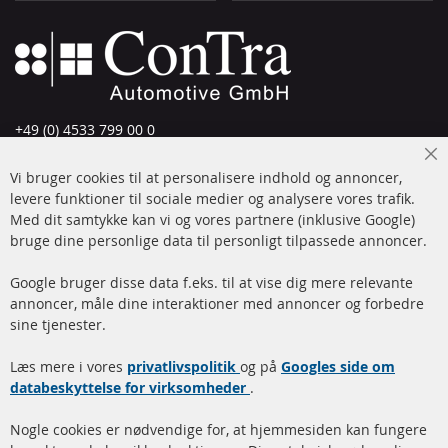
+49 (0) 4533 799 00 0
Man-tors: 09-17, fre 09-16
Cl
Vi bruger cookies til at personalisere indhold og annoncer,
info@contra-automotive.de
Co
Ba
levere funktioner til sociale medier og analysere vores trafik.
www.contra-automotive.de
Med dit samtykke kan vi og vores partnere (inklusive Google)
Facebook
Instagram
bruge dine personlige data til personligt tilpassede annoncer.
Hurtige links
Kundeservice
Google bruger disse data f.eks. til at vise dig mere relevante
annoncer, måle dine interaktioner med annoncer og forbedre
Dieselpartikelfilter (DPF)
Betalingsmetoder
sine tjenester.
Dieselpartikelfilter
Levering
Læs mere i vores
rengøring
privatlivspolitik
og på
Googles side om
Kontakt
databeskyttelse for virksomheder
.
Katalysator (KAT)
Annuller kontrakt
Nogle cookies er nødvendige for, at hjemmesiden kan fungere
Sensorer