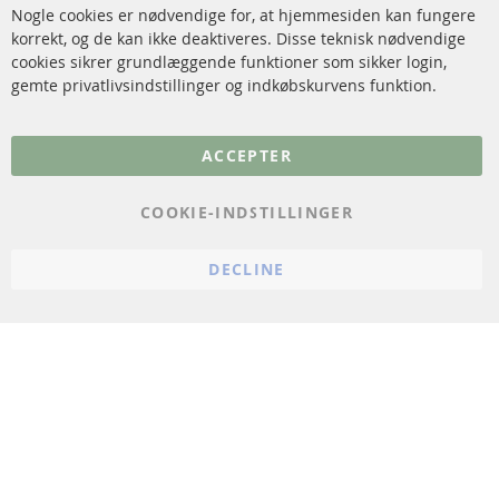
Annuller kontrakt
Nogle cookies er nødvendige for, at hjemmesiden kan fungere
Sensorer
korrekt, og de kan ikke deaktiveres. Disse teknisk nødvendige
cookies sikrer grundlæggende funktioner som sikker login,
FAQ
gemte privatlivsindstillinger og indkøbskurvens funktion.
Flere links
ACCEPTER
Databeskyttelse
Impressum
COOKIE-INDSTILLINGER
Politik for afbestilling
DECLINE
Vilkår
Cookie Einstellungen
© 2024 ConTra Automotive GmbH. All Rights Reserved.