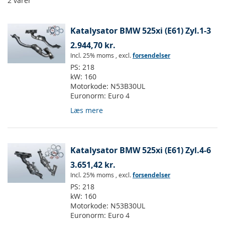
2
varer
Katalysator BMW 525xi (E61) Zyl.1-3
2.944,70 kr.
Incl. 25% moms
,
excl.
forsendelser
PS:
218
kW:
160
Motorkode:
N53B30UL
Euronorm:
Euro 4
Læs mere
Katalysator BMW 525xi (E61) Zyl.4-6
3.651,42 kr.
Incl. 25% moms
,
excl.
forsendelser
PS:
218
kW:
160
Motorkode:
N53B30UL
Euronorm:
Euro 4