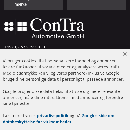
mærke
+49 (0) 4533 799 00 0
Man-tors: 09-17, fre 09-16
Cl
Vi bruger cookies til at personalisere indhold og annoncer,
info@contra-automotive.de
Co
Ba
levere funktioner til sociale medier og analysere vores trafik.
www.contra-automotive.de
Med dit samtykke kan vi og vores partnere (inklusive Google)
Facebook
Instagram
bruge dine personlige data til personligt tilpassede annoncer.
Hurtige links
Kundeservice
Google bruger disse data f.eks. til at vise dig mere relevante
annoncer, måle dine interaktioner med annoncer og forbedre
Dieselpartikelfilter (DPF)
Betalingsmetoder
sine tjenester.
Dieselpartikelfilter
Levering
Læs mere i vores
rengøring
privatlivspolitik
og på
Googles side om
Kontakt
databeskyttelse for virksomheder
.
Katalysator (KAT)