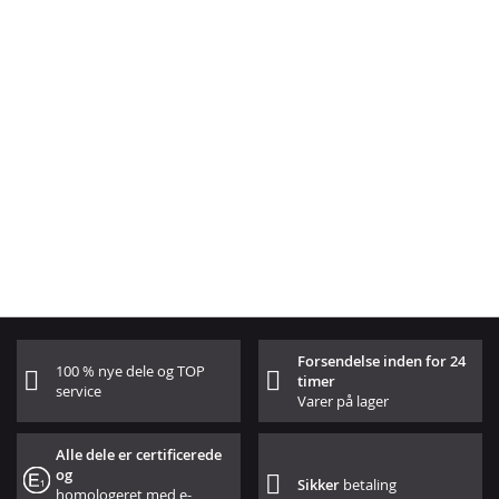
Forsendelse inden for 24
100 % nye dele og TOP
timer
service
Varer på lager
Alle dele er certificerede
og
Sikker
betaling
homologeret med e-