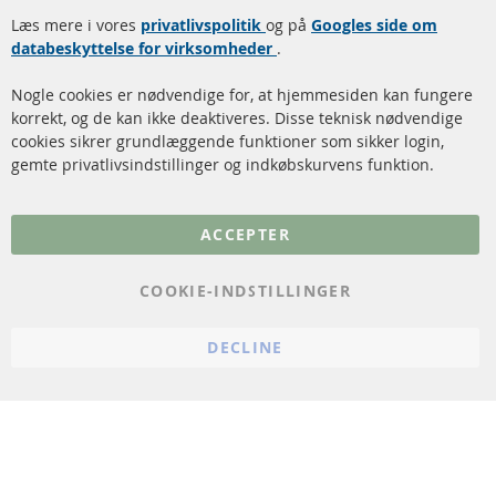
Dieselpartikelfilter
Levering
Læs mere i vores
rengøring
privatlivspolitik
og på
Googles side om
Kontakt
databeskyttelse for virksomheder
.
Katalysator (KAT)
Annuller kontrakt
Nogle cookies er nødvendige for, at hjemmesiden kan fungere
Sensorer
korrekt, og de kan ikke deaktiveres. Disse teknisk nødvendige
cookies sikrer grundlæggende funktioner som sikker login,
FAQ
gemte privatlivsindstillinger og indkøbskurvens funktion.
Flere links
ACCEPTER
Databeskyttelse
Impressum
COOKIE-INDSTILLINGER
Politik for afbestilling
DECLINE
Vilkår
Cookie Einstellungen
© 2024 ConTra Automotive GmbH. All Rights Reserved.