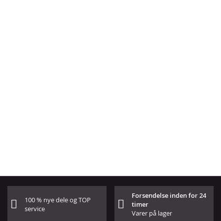
Forsendelse inden for 24
100 % nye dele og TOP
timer
service
Varer på lager