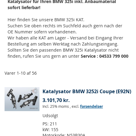
Katalysator für Ihren BMW 325i inkl. Anbaumaterial
sofort lieferbar!
Hier finden Sie unsere BMW 325i KAT.
Suchen Sie oben rechts im Suchfeld auch gern nach der
OE Nummer sofern vorhandenen.
Wir haben alle KAT am Lager - Versand bei Eingang Ihrer
Bestellung am selben Werktag nach Zahlungseingang.
Sollten Sie den passenden BMW 325i Katalysator nicht
finden, rufen Sie uns gern an unter
Service : 04533 799 000
Varer
1
-
10
af
56
Katalysator BMW 3252i Coupe (E92N)
3.101,70 kr.
Incl. 25% moms
,
excl.
forsendelser
Udsolgt
PS:
211
kW:
155
Motorkode:
N53B30A