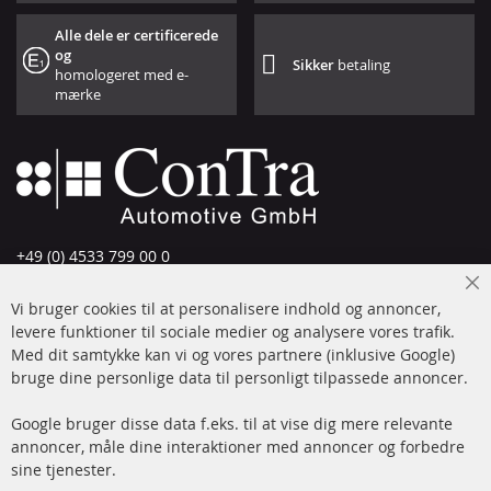
Alle dele er certificerede
og
Sikker
betaling
homologeret med e-
mærke
+49 (0) 4533 799 00 0
Man-tors: 09-17, fre 09-16
Cl
Vi bruger cookies til at personalisere indhold og annoncer,
info@contra-automotive.de
Co
Ba
levere funktioner til sociale medier og analysere vores trafik.
www.contra-automotive.de
Med dit samtykke kan vi og vores partnere (inklusive Google)
Facebook
Instagram
bruge dine personlige data til personligt tilpassede annoncer.
Hurtige links
Kundeservice
Google bruger disse data f.eks. til at vise dig mere relevante
annoncer, måle dine interaktioner med annoncer og forbedre
Dieselpartikelfilter (DPF)
Betalingsmetoder
sine tjenester.