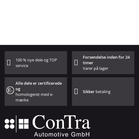
Forsendelse inden for 24
100 % nye dele og TOP
timer
service
Varer på lager
Alle dele er certificerede
og
Sikker
betaling
homologeret med e-
mærke