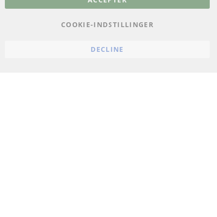
Databeskyttelse
Impressum
COOKIE-INDSTILLINGER
Politik for afbestilling
DECLINE
Vilkår
Cookie Einstellungen
© 2024 ConTra Automotive GmbH. All Rights Reserved.