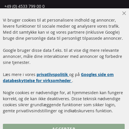
+49 (0) 4533 799 00 0
Man-tors: 09-17, fre 09-16
Cl
Vi bruger cookies til at personalisere indhold og annoncer,
info@contra-automotive.de
Co
Ba
levere funktioner til sociale medier og analysere vores trafik.
www.contra-automotive.de
Med dit samtykke kan vi og vores partnere (inklusive Google)
Facebook
Instagram
bruge dine personlige data til personligt tilpassede annoncer.
Hurtige links
Kundeservice
Google bruger disse data f.eks. til at vise dig mere relevante
annoncer, måle dine interaktioner med annoncer og forbedre
Dieselpartikelfilter (DPF)
Betalingsmetoder
sine tjenester.
Dieselpartikelfilter
Levering
Læs mere i vores
rengøring
privatlivspolitik
og på
Googles side om
Kontakt
databeskyttelse for virksomheder
.
Katalysator (KAT)
Annuller kontrakt
Nogle cookies er nødvendige for, at hjemmesiden kan fungere
Sensorer
korrekt, og de kan ikke deaktiveres. Disse teknisk nødvendige
cookies sikrer grundlæggende funktioner som sikker login,
FAQ
gemte privatlivsindstillinger og indkøbskurvens funktion.
Flere links
ACCEPTER