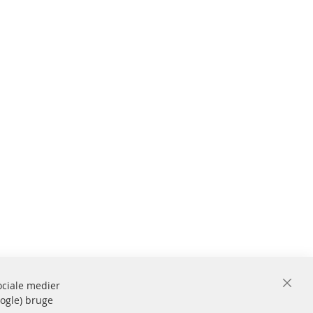
sociale medier
Close
oogle) bruge
Cooki
de og
Bar