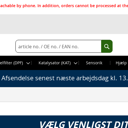
reachable by phone. In addition, orders cannot be processed at 
Search
Search
elfilter (DPF)
Katalysator (KAT)
Sensorik
Hjælp
Afsendelse senest næste arbejdsdag kl. 13
VÆLG VENLIGST DI