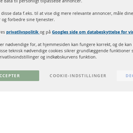
e data til personligt tilpassede annoncer.
r på lager
homologeret med e-mæ
disse data f.eks. til at vise dig mere relevante annoncer, måle dine
og forbedre sine tjenester.
Hurtige links
Kundeservice
res
privatlivspolitik
og på
Googles side om databeskyttelse for 
Dieselpartikelfilter (DPF)
Betalingsmetoder
Dieselpartikelfilter rengøring
Levering
 er nødvendige for, at hjemmesiden kan fungere korrekt, og de kan 
Katalysator (KAT)
Kontakt
Disse teknisk nødvendige cookies sikrer grundlæggende funktioner 
Sensorer
Annuller kontrakt
rivatlivsindstillinger og indkøbskurvens funktion.
FAQ
CCEPTER
COOKIE-INDSTILLINGER
DE
© 2024 ConTra Automotive GmbH. All Rights Reserved.