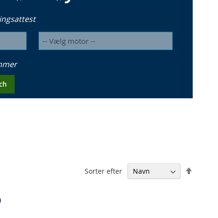
ingsattest
ummer
ch
Falden
Sorter efter
orden
0