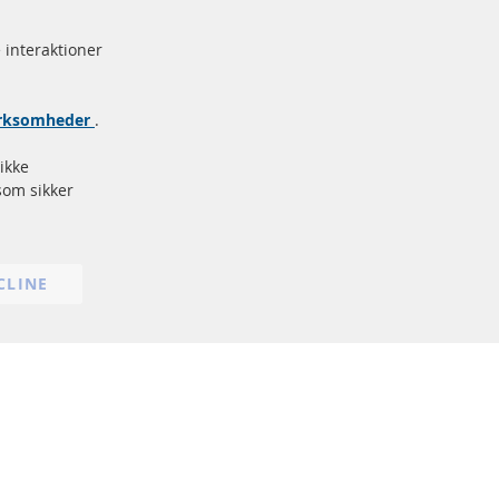
Sikker
betaling
rke
 interaktioner
Flere links
virksomheder
.
Databeskyttelse
Impressum
ikke
Politik for afbestilling
som sikker
Vilkår
Cookie Einstellungen
CLINE