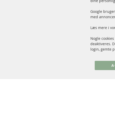
dine personlig
100 % nye dele og TOP service
Vare
Google bruger 
med annoncer 
Læs mere i vo
Nogle cookies
+49 (0) 4533 799 00 0
deaktiveres. 
Man-tors: 09-17, fre 09-16
login, gemte p
info@contra-automotive.de
www.contra-automotive.de
A
Facebook
Instagram