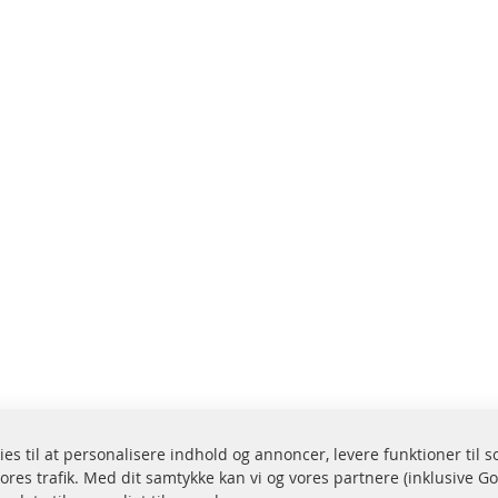
ies til at personalisere indhold og annoncer, levere funktioner til 
ores trafik. Med dit samtykke kan vi og vores partnere (inklusive G
endelse inden for 24 timer
Alle dele er certificere