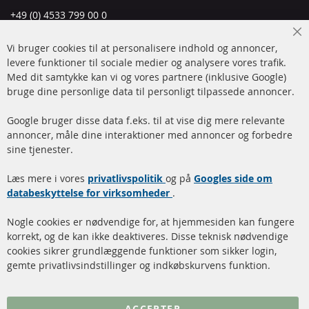
+49 (0) 4533 799 00 0
Man-tors: 09-17, fre 09-16
Cl
Vi bruger cookies til at personalisere indhold og annoncer,
info@contra-automotive.de
Co
Ba
levere funktioner til sociale medier og analysere vores trafik.
www.contra-automotive.de
Med dit samtykke kan vi og vores partnere (inklusive Google)
Facebook
Instagram
bruge dine personlige data til personligt tilpassede annoncer.
Hurtige links
Kundeservice
Google bruger disse data f.eks. til at vise dig mere relevante
annoncer, måle dine interaktioner med annoncer og forbedre
Dieselpartikelfilter (DPF)
Betalingsmetoder
sine tjenester.
Dieselpartikelfilter
Levering
Læs mere i vores
rengøring
privatlivspolitik
og på
Googles side om
Kontakt
databeskyttelse for virksomheder
.
Katalysator (KAT)
Annuller kontrakt
Nogle cookies er nødvendige for, at hjemmesiden kan fungere
Sensorer
korrekt, og de kan ikke deaktiveres. Disse teknisk nødvendige
cookies sikrer grundlæggende funktioner som sikker login,
FAQ
gemte privatlivsindstillinger og indkøbskurvens funktion.
Flere links
ACCEPTER