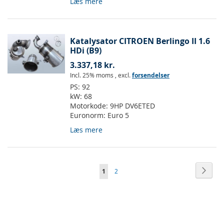
Læs mere
Katalysator CITROEN Berlingo II 1.6
HDi (B9)
3.337,18 kr.
Incl. 25% moms
,
excl.
forsendelser
PS:
92
kW:
68
Motorkode:
9HP DV6ETED
Euronorm:
Euro 5
Læs mere
Side
Side
Vider
Du
Side
1
2
læser
i
øjeblikket