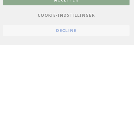
Databeskyttelse
Impressum
COOKIE-INDSTILLINGER
Politik for afbestilling
DECLINE
Vilkår
Cookie Einstellungen
© 2024 ConTra Automotive GmbH. All Rights Reserved.