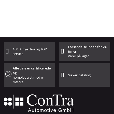
Forsendelse inden for 24
100 % nye dele og TOP
timer
service
Varer på lager
Alle dele er certificerede
og
Sikker
betaling
homologeret med e-
mærke