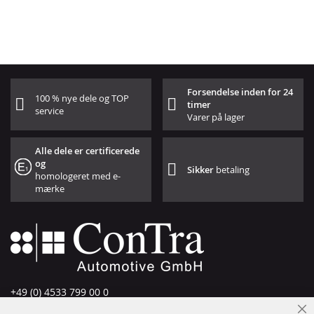
Forsendelse inden for 24
100 % nye dele og TOP
timer
service
Varer på lager
Alle dele er certificerede
og
Sikker
betaling
homologeret med e-
mærke
+49 (0) 4533 799 00 0
Man-tors: 09-17, fre 09-16