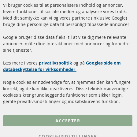
Cl
Vi bruger cookies til at personalisere indhold og annoncer,
info@contra-automotive.de
Co
Ba
levere funktioner til sociale medier og analysere vores trafik.
www.contra-automotive.de
Med dit samtykke kan vi og vores partnere (inklusive Google)
Facebook
Instagram
bruge dine personlige data til personligt tilpassede annoncer.
Hurtige links
Kundeservice
Google bruger disse data f.eks. til at vise dig mere relevante
annoncer, måle dine interaktioner med annoncer og forbedre
Dieselpartikelfilter (DPF)
Betalingsmetoder
sine tjenester.
Dieselpartikelfilter
Levering
Læs mere i vores
rengøring
privatlivspolitik
og på
Googles side om
Kontakt
databeskyttelse for virksomheder
.
Katalysator (KAT)
Annuller kontrakt
Nogle cookies er nødvendige for, at hjemmesiden kan fungere
Sensorer
korrekt, og de kan ikke deaktiveres. Disse teknisk nødvendige
cookies sikrer grundlæggende funktioner som sikker login,
FAQ
gemte privatlivsindstillinger og indkøbskurvens funktion.
Flere links
ACCEPTER
Databeskyttelse
Impressum
COOKIE-INDSTILLINGER