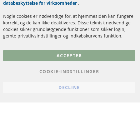
Kontakt
databeskyttelse for virksomheder
.
Katalysator (KAT)
Annuller kontrakt
Nogle cookies er nødvendige for, at hjemmesiden kan fungere
Sensorer
korrekt, og de kan ikke deaktiveres. Disse teknisk nødvendige
cookies sikrer grundlæggende funktioner som sikker login,
FAQ
gemte privatlivsindstillinger og indkøbskurvens funktion.
Flere links
ACCEPTER
Databeskyttelse
Impressum
COOKIE-INDSTILLINGER
Politik for afbestilling
DECLINE
Vilkår
Cookie Einstellungen
© 2024 ConTra Automotive GmbH. All Rights Reserved.