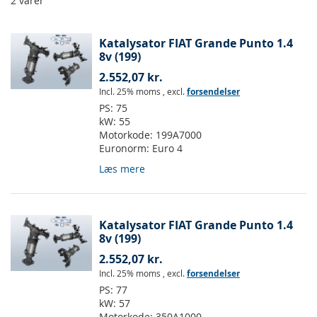
2
varer
Katalysator FIAT Grande Punto 1.4
8v (199)
2.552,07 kr.
Incl. 25% moms
,
excl.
forsendelser
PS:
75
kW:
55
Motorkode:
199A7000
Euronorm:
Euro 4
Læs mere
Katalysator FIAT Grande Punto 1.4
8v (199)
2.552,07 kr.
Incl. 25% moms
,
excl.
forsendelser
PS:
77
kW:
57
Motorkode:
350A1000