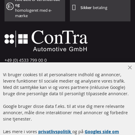
og
Sikker
betaling
homologeret med e-
mærke
+49 (0) 4533 799 00 0
Man-tors: 09-17, fre 09-16
Cl
Vi bruger cookies til at personalisere indhold og annoncer,
info@contra-automotive.de
Co
Ba
levere funktioner til sociale medier og analysere vores trafik.
www.contra-automotive.de
Med dit samtykke kan vi og vores partnere (inklusive Google)
Facebook
Instagram
bruge dine personlige data til personligt tilpassede annoncer.
Hurtige links
Kundeservice
Google bruger disse data f.eks. til at vise dig mere relevante
annoncer, måle dine interaktioner med annoncer og forbedre
Dieselpartikelfilter (DPF)
Betalingsmetoder
sine tjenester.
Dieselpartikelfilter
Levering
Læs mere i vores
rengøring
privatlivspolitik
og på
Googles side om