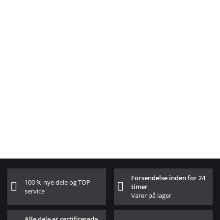
Forsendelse inden for 24
100 % nye dele og TOP
timer
service
Varer på lager
Alle dele er certificerede