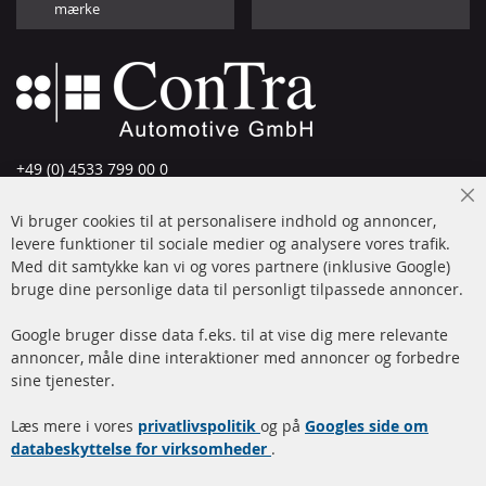
mærke
+49 (0) 4533 799 00 0
Man-tors: 09-17, fre 09-16
Cl
Vi bruger cookies til at personalisere indhold og annoncer,
info@contra-automotive.de
Co
Ba
levere funktioner til sociale medier og analysere vores trafik.
www.contra-automotive.de
Med dit samtykke kan vi og vores partnere (inklusive Google)
Facebook
Instagram
bruge dine personlige data til personligt tilpassede annoncer.
Hurtige links
Kundeservice
Google bruger disse data f.eks. til at vise dig mere relevante
annoncer, måle dine interaktioner med annoncer og forbedre
Dieselpartikelfilter (DPF)
Betalingsmetoder
sine tjenester.
Dieselpartikelfilter
Levering
Læs mere i vores
rengøring
privatlivspolitik
og på
Googles side om
Kontakt
databeskyttelse for virksomheder
.
Katalysator (KAT)
Annuller kontrakt