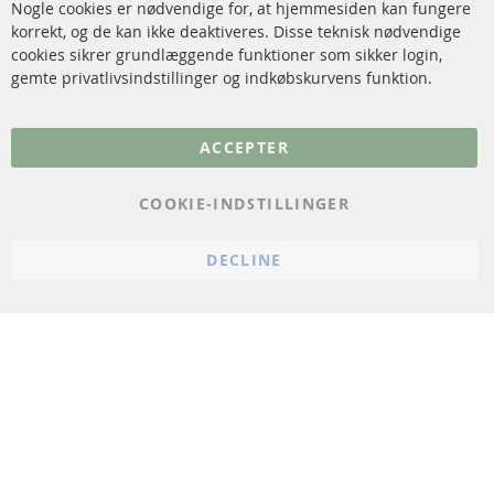
Nogle cookies er nødvendige for, at hjemmesiden kan fungere
Sensorer
korrekt, og de kan ikke deaktiveres. Disse teknisk nødvendige
cookies sikrer grundlæggende funktioner som sikker login,
FAQ
gemte privatlivsindstillinger og indkøbskurvens funktion.
Flere links
ACCEPTER
Databeskyttelse
Impressum
COOKIE-INDSTILLINGER
Politik for afbestilling
DECLINE
Vilkår
Cookie Einstellungen
© 2024 ConTra Automotive GmbH. All Rights Reserved.