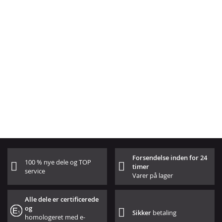
Forsendelse inden for 24
100 % nye dele og TOP
timer
service
Varer på lager
Alle dele er certificerede
og
Sikker
betaling
homologeret med e-