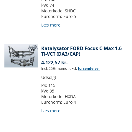
kW:
74
Motorkode:
SHDC
Euronorm:
Euro 5
Læs mere
Katalysator FORD Focus C-Max 1.6
TI-VCT (DA3/CAP)
4.122,57 kr.
Incl. 25% moms
,
excl.
forsendelser
Udsolgt
PS:
115
kW:
85
Motorkode:
HXDA
Euronorm:
Euro 4
Læs mere