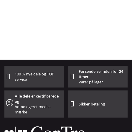
Forsendelse inden for 24
100 % nye dele og TOP
timer
service
Varer på lager
Alle dele er certificerede
og
Sikker
betaling
homologeret med e-
mærke