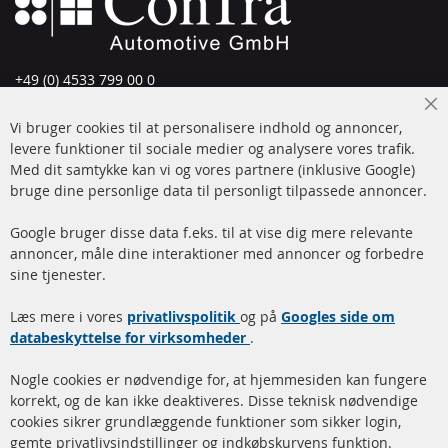
+49 (0) 4533 799 00 0
Man-tors: 09-17, fre 09-16
Cl
Vi bruger cookies til at personalisere indhold og annoncer,
info@contra-automotive.de
Co
Ba
levere funktioner til sociale medier og analysere vores trafik.
www.contra-automotive.de
Med dit samtykke kan vi og vores partnere (inklusive Google)
Facebook
Instagram
bruge dine personlige data til personligt tilpassede annoncer.
Hurtige links
Kundeservice
Google bruger disse data f.eks. til at vise dig mere relevante
annoncer, måle dine interaktioner med annoncer og forbedre
Dieselpartikelfilter (DPF)
Betalingsmetoder
sine tjenester.
Dieselpartikelfilter
Levering
Læs mere i vores
rengøring
privatlivspolitik
og på
Googles side om
Kontakt
databeskyttelse for virksomheder
.
Katalysator (KAT)
Annuller kontrakt
Nogle cookies er nødvendige for, at hjemmesiden kan fungere
Sensorer
korrekt, og de kan ikke deaktiveres. Disse teknisk nødvendige
cookies sikrer grundlæggende funktioner som sikker login,
FAQ
gemte privatlivsindstillinger og indkøbskurvens funktion.