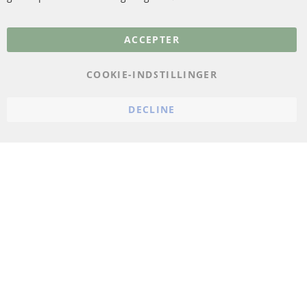
Flere links
ACCEPTER
Databeskyttelse
Impressum
COOKIE-INDSTILLINGER
Politik for afbestilling
DECLINE
Vilkår
Cookie Einstellungen
© 2024 ConTra Automotive GmbH. All Rights Reserved.