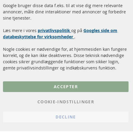
Hurtige links
Kundeservice
Google bruger disse data f.eks. til at vise dig mere relevante
annoncer, måle dine interaktioner med annoncer og forbedre
Dieselpartikelfilter (DPF)
Betalingsmetoder
sine tjenester.
Dieselpartikelfilter
Levering
Læs mere i vores
rengøring
privatlivspolitik
og på
Googles side om
Kontakt
databeskyttelse for virksomheder
.
Katalysator (KAT)
Annuller kontrakt
Nogle cookies er nødvendige for, at hjemmesiden kan fungere
Sensorer
korrekt, og de kan ikke deaktiveres. Disse teknisk nødvendige
cookies sikrer grundlæggende funktioner som sikker login,
FAQ
gemte privatlivsindstillinger og indkøbskurvens funktion.
Flere links
ACCEPTER
Databeskyttelse
Impressum
COOKIE-INDSTILLINGER
Politik for afbestilling
DECLINE
Vilkår
Cookie Einstellungen