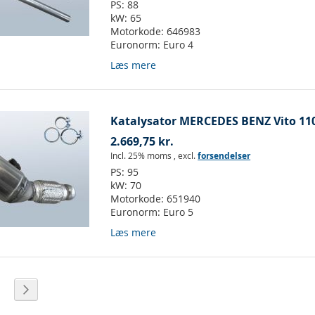
PS:
88
kW:
65
Motorkode:
646983
Euronorm:
Euro 4
Læs mere
Katalysator MERCEDES BENZ Vito 110
2.669,75 kr.
Incl. 25% moms
,
excl.
forsendelser
PS:
95
kW:
70
Motorkode:
651940
Euronorm:
Euro 5
Læs mere
ket side
ide
Side
Videre