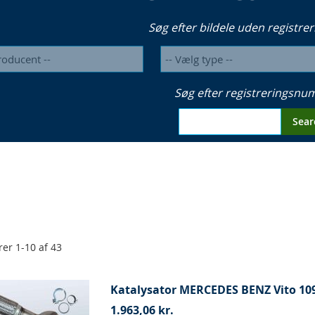
Søg efter bildele uden registrer
Søg efter registreringsn
Sear
rer
1
-
10
af
43
Katalysator MERCEDES BENZ Vito 109
1.963,06 kr.