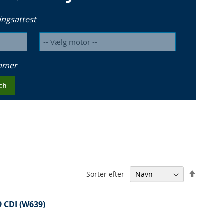
ingsattest
ummer
ch
Falden
Sorter efter
orden
 CDI (W639)