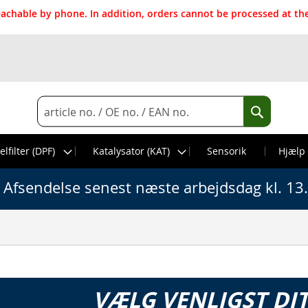
reachable by phone. In addition, orders cannot be processed at 
Search
Search
elfilter (DPF)
Katalysator (KAT)
Sensorik
Hjælp
Afsendelse senest næste arbejdsdag kl. 13
VÆLG VENLIGST DI