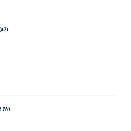
(a7)
5 (W)