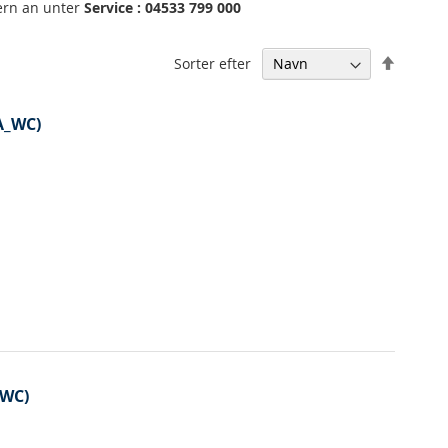
gern an unter
Service : 04533 799 000
Falden
Sorter efter
orden
A_WC)
 WC)