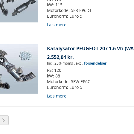
kW:
115
Motorkode:
5FR EP6DT
Euronorm:
Euro 5
Læs mere
Katalysator PEUGEOT 207 1.6 Vti (W
2.552,04 kr.
Incl. 25% moms
,
excl.
forsendelser
PS:
120
kW:
88
Motorkode:
5FW EP6C
Euronorm:
Euro 5
Læs mere
ket side
Side
Videre