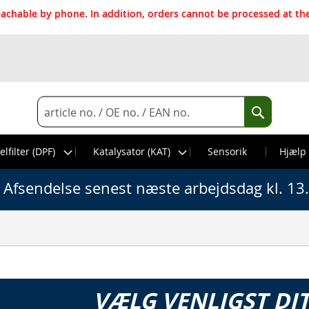
reachable by phone. In addition, orders cannot be processed at 
Search
Search
elfilter (DPF)
Katalysator (KAT)
Sensorik
Hjælp
Afsendelse senest næste arbejdsdag kl. 13
VÆLG VENLIGST DI