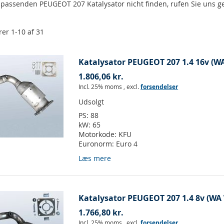
n passenden PEUGEOT 207 Katalysator nicht finden, rufen Sie uns 
rer
1
-
10
af
31
Katalysator PEUGEOT 207 1.4 16v (W
1.806,06 kr.
Incl. 25% moms
,
excl.
forsendelser
Udsolgt
PS:
88
kW:
65
Motorkode:
KFU
Euronorm:
Euro 4
Læs mere
Katalysator PEUGEOT 207 1.4 8v (WA
1.766,80 kr.
Incl. 25% moms
,
excl.
forsendelser