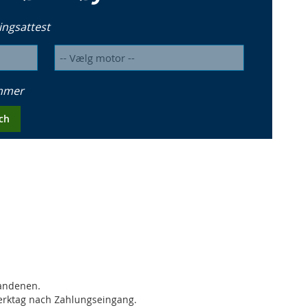
ingsattest
ummer
ch
handenen.
Werktag nach Zahlungseingang.