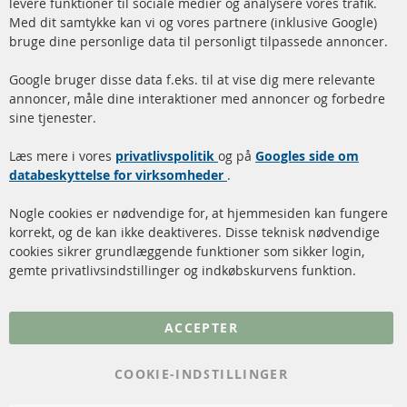
levere funktioner til sociale medier og analysere vores trafik.
www.contra-automotive.de
Med dit samtykke kan vi og vores partnere (inklusive Google)
Facebook
Instagram
bruge dine personlige data til personligt tilpassede annoncer.
Hurtige links
Kundeservice
Google bruger disse data f.eks. til at vise dig mere relevante
annoncer, måle dine interaktioner med annoncer og forbedre
Dieselpartikelfilter (DPF)
Betalingsmetoder
sine tjenester.
Dieselpartikelfilter
Levering
Læs mere i vores
rengøring
privatlivspolitik
og på
Googles side om
Kontakt
databeskyttelse for virksomheder
.
Katalysator (KAT)
Annuller kontrakt
Nogle cookies er nødvendige for, at hjemmesiden kan fungere
Sensorer
korrekt, og de kan ikke deaktiveres. Disse teknisk nødvendige
cookies sikrer grundlæggende funktioner som sikker login,
FAQ
gemte privatlivsindstillinger og indkøbskurvens funktion.
Flere links
ACCEPTER
Databeskyttelse
Impressum
COOKIE-INDSTILLINGER
Politik for afbestilling