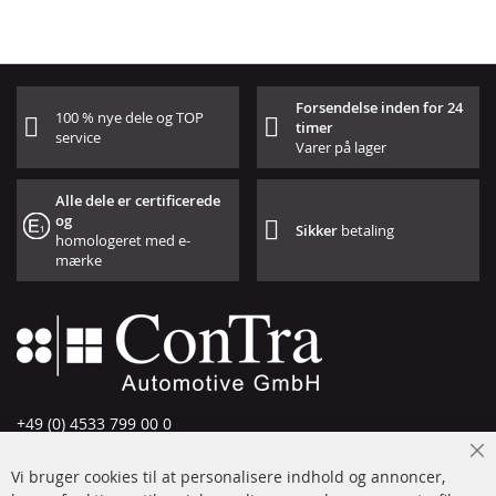
Forsendelse inden for 24
100 % nye dele og TOP
timer
service
Varer på lager
Alle dele er certificerede
og
Sikker
betaling
homologeret med e-
mærke
+49 (0) 4533 799 00 0
Man-tors: 09-17, fre 09-16
Cl
Vi bruger cookies til at personalisere indhold og annoncer,
info@contra-automotive.de
Co
Ba