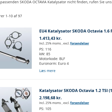
n passenden SKODA OCTAVIA Katalysator nicht finden, rufen Sie un
rer
1
-
10
af
97
EU4 Katalysator SKODA Octavia 1.6 F
1.413,43 kr.
Incl. 25% moms
,
excl.
forsendelser
PS:
116
kW:
85
Motorkode:
BLF
Euronorm:
Euro 4
Læs mere
Katalysator SKODA Octavia 1.2 TSI (1
2.198,68 kr.
Incl. 25% moms
,
excl.
forsendelser
PS:
105