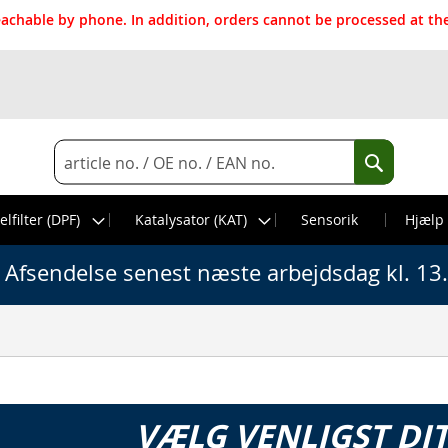
reachable by phone. In addition, orders cannot be processed at 
Search
Search
elfilter (DPF)
Katalysator (KAT)
Sensorik
Hjælp
Afsendelse senest næste arbejdsdag kl. 13
VÆLG VENLIGST DI