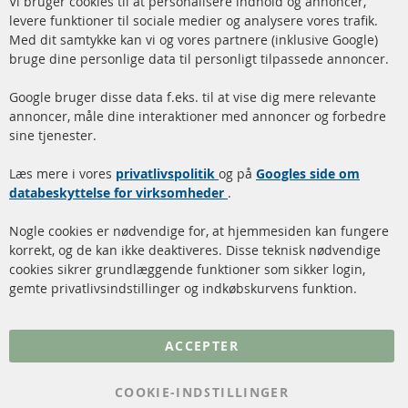
Vi bruger cookies til at personalisere indhold og annoncer,
info@contra-automotive.de
Co
Ba
levere funktioner til sociale medier og analysere vores trafik.
www.contra-automotive.de
Med dit samtykke kan vi og vores partnere (inklusive Google)
Facebook
Instagram
bruge dine personlige data til personligt tilpassede annoncer.
Hurtige links
Kundeservice
Google bruger disse data f.eks. til at vise dig mere relevante
annoncer, måle dine interaktioner med annoncer og forbedre
Dieselpartikelfilter (DPF)
Betalingsmetoder
sine tjenester.
Dieselpartikelfilter
Levering
Læs mere i vores
rengøring
privatlivspolitik
og på
Googles side om
Kontakt
databeskyttelse for virksomheder
.
Katalysator (KAT)
Annuller kontrakt
Nogle cookies er nødvendige for, at hjemmesiden kan fungere
Sensorer
korrekt, og de kan ikke deaktiveres. Disse teknisk nødvendige
cookies sikrer grundlæggende funktioner som sikker login,
FAQ
gemte privatlivsindstillinger og indkøbskurvens funktion.
Flere links
ACCEPTER
Databeskyttelse
Impressum
COOKIE-INDSTILLINGER