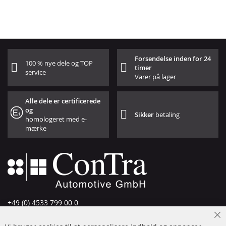
Forsendelse inden for 24
100 % nye dele og TOP
timer
service
Varer på lager
Alle dele er certificerede
og
Sikker
betaling
homologeret med e-
mærke
+49 (0) 4533 799 00 0
Man-tors: 09-17, fre 09-16
Cl