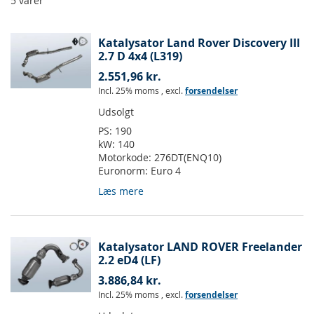
5
varer
Katalysator Land Rover Discovery III
2.7 D 4x4 (L319)
2.551,96 kr.
Incl. 25% moms
,
excl.
forsendelser
Udsolgt
PS:
190
kW:
140
Motorkode:
276DT(ENQ10)
Euronorm:
Euro 4
Læs mere
Katalysator LAND ROVER Freelander
2.2 eD4 (LF)
3.886,84 kr.
Incl. 25% moms
,
excl.
forsendelser