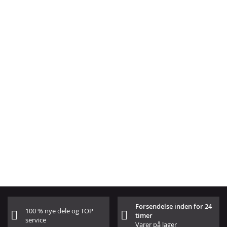
Forsendelse inden for 24
100 % nye dele og TOP
timer
service
Varer på lager