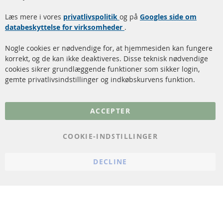
Dieselpartikelfilter
Levering
Læs mere i vores
rengøring
privatlivspolitik
og på
Googles side om
Kontakt
databeskyttelse for virksomheder
.
Katalysator (KAT)
Annuller kontrakt
Nogle cookies er nødvendige for, at hjemmesiden kan fungere
Sensorer
korrekt, og de kan ikke deaktiveres. Disse teknisk nødvendige
cookies sikrer grundlæggende funktioner som sikker login,
FAQ
gemte privatlivsindstillinger og indkøbskurvens funktion.
Flere links
ACCEPTER
Databeskyttelse
Impressum
COOKIE-INDSTILLINGER
Politik for afbestilling
DECLINE
Vilkår
Cookie Einstellungen
© 2024 ConTra Automotive GmbH. All Rights Reserved.