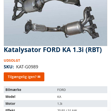
Katalysator FORD KA 1.3i (RBT)
Gå
til
starten
UDSOLGT
af
SKU
KAT-G0989
billedgalleriet
Tilgængelig igen? ✉
Varen
Bilmærke
FORD
passer
Model
KA
til
følgende
Motor
1.3i
køretøjer:
Effekt
70 PS / 51 kW