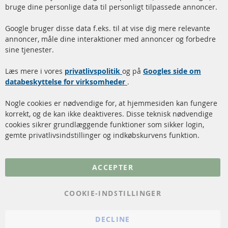
Facebook
Instagram
bruge dine personlige data til personligt tilpassede annoncer.
Hurtige links
Kundeservice
Google bruger disse data f.eks. til at vise dig mere relevante
annoncer, måle dine interaktioner med annoncer og forbedre
Dieselpartikelfilter (DPF)
Betalingsmetoder
sine tjenester.
Dieselpartikelfilter
Levering
Læs mere i vores
rengøring
privatlivspolitik
og på
Googles side om
Kontakt
databeskyttelse for virksomheder
.
Katalysator (KAT)
Annuller kontrakt
Nogle cookies er nødvendige for, at hjemmesiden kan fungere
Sensorer
korrekt, og de kan ikke deaktiveres. Disse teknisk nødvendige
cookies sikrer grundlæggende funktioner som sikker login,
FAQ
gemte privatlivsindstillinger og indkøbskurvens funktion.
Flere links
ACCEPTER
Databeskyttelse
Impressum
COOKIE-INDSTILLINGER
Politik for afbestilling
DECLINE
Vilkår