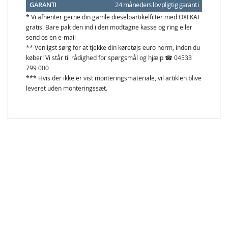
GARANTI
24 måneders lovpligtig garanti
* Vi afhenter gerne din gamle dieselpartikelfilter med OXI KAT
gratis. Bare pak den ind i den modtagne kasse og ring eller
send os en e-mail
** Venligst sørg for at tjekke din køretøjs euro norm, inden du
køber! Vi står til rådighed for spørgsmål og hjælp ☎ 04533
799 000
*** Hvis der ikke er vist monteringsmateriale, vil artiklen blive
leveret uden monteringssæt.