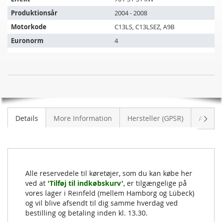
Produktionsår
2004 - 2008
Motorkode
C13LS, C13LSEZ, A9B
Euronorm
4
Katalysator
UDSOLGT
FORD
KA
1.3i
Vider
Details
More Information
Hersteller (GPSR)
Anmeld
(RBT)
Alle reservedele til køretøjer, som du kan købe her
ved at
'Tilføj til indkøbskurv'
, er tilgængelige på
vores lager i Reinfeld (mellem Hamborg og Lübeck)
og vil blive afsendt til dig samme hverdag ved
bestilling og betaling inden kl. 13.30.