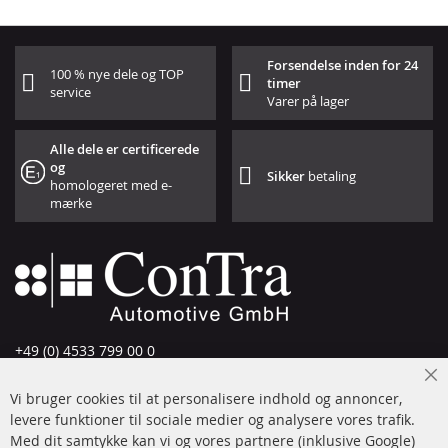
Forsendelse inden for 24
100 % nye dele og TOP
timer
service
Varer på lager
Alle dele er certificerede
og
Sikker
betaling
homologeret med e-
mærke
+49 (0) 4533 799 00 0
Man-tors: 09-17, fre 09-16
Cl
Vi bruger cookies til at personalisere indhold og annoncer,
info@contra-automotive.de
Co
Ba
levere funktioner til sociale medier og analysere vores trafik.
www.contra-automotive.de
Med dit samtykke kan vi og vores partnere (inklusive Google)