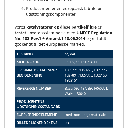
Producenten er en europæisk fabrik for
udstødningskomponenter
Vores
katalysatorer og dieselpartikelfiltre
er
testet
i overensstemmelse med
UNECE Regulation
No. 103-Rev.1 + Amend.1 10.06.2014
og er fuldt
godkendt til det europæiske marked.
TILSTAND
Ny del
MOTORKODE
C13LS, C13LSEZ, A9B
ORIGINAL DELENUMRE /
1369224, 1369225, 1369226,
BEGRÆNSNING
1327894, 1327895, 1303150,
1303151
REFERENCE NUMBER
Bosal 090-487; EEC FR6070T;
Walker 28040
PRODUCENTENS
4
UDSTØDNINGSSTANDARD
SUPPLERENDE ELEMENT
med monteringsmateriale
BILLEDE LIGNENDE / ENS
ens