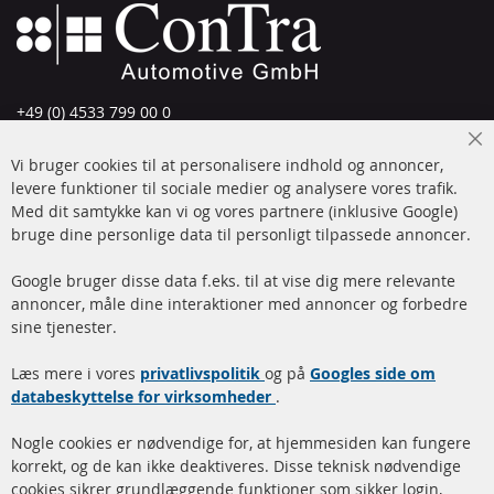
+49 (0) 4533 799 00 0
Man-tors: 09-17, fre 09-16
Cl
Vi bruger cookies til at personalisere indhold og annoncer,
info@contra-automotive.de
Co
Ba
levere funktioner til sociale medier og analysere vores trafik.
www.contra-automotive.de
Med dit samtykke kan vi og vores partnere (inklusive Google)
Facebook
Instagram
bruge dine personlige data til personligt tilpassede annoncer.
Hurtige links
Kundeservice
Google bruger disse data f.eks. til at vise dig mere relevante
annoncer, måle dine interaktioner med annoncer og forbedre
Dieselpartikelfilter (DPF)
Betalingsmetoder
sine tjenester.
Dieselpartikelfilter
Levering
Læs mere i vores
rengøring
privatlivspolitik
og på
Googles side om
Kontakt
databeskyttelse for virksomheder
.
Katalysator (KAT)
Annuller kontrakt
Nogle cookies er nødvendige for, at hjemmesiden kan fungere
Sensorer
korrekt, og de kan ikke deaktiveres. Disse teknisk nødvendige
cookies sikrer grundlæggende funktioner som sikker login,
FAQ