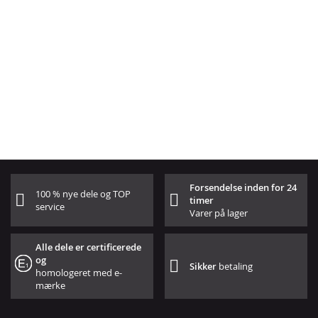
Forsendelse inden for 24
100 % nye dele og TOP
timer
service
Varer på lager
Alle dele er certificerede
og
Sikker
betaling
homologeret med e-
mærke