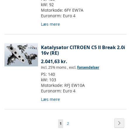
kW:
92
Motorkode:
6FY EW7A
Euronorm:
Euro 4
Læs mere
Katalysator CITROEN C5 II Break 2.0i
16v (RE)
2.041,63 kr.
Incl. 25% moms
,
excl.
forsendelser
PS:
140
kW:
103
Motorkode:
RFJ EW10A
Euronorm:
Euro 4
Læs mere
Side
Side
Vider
Du
Side
1
2