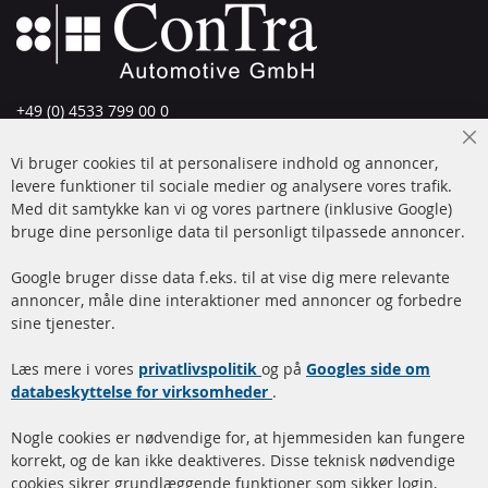
+49 (0) 4533 799 00 0
Man-tors: 09-17, fre 09-16
Cl
Vi bruger cookies til at personalisere indhold og annoncer,
info@contra-automotive.de
Co
Ba
levere funktioner til sociale medier og analysere vores trafik.
www.contra-automotive.de
Med dit samtykke kan vi og vores partnere (inklusive Google)
Facebook
Instagram
bruge dine personlige data til personligt tilpassede annoncer.
Hurtige links
Kundeservice
Google bruger disse data f.eks. til at vise dig mere relevante
annoncer, måle dine interaktioner med annoncer og forbedre
Dieselpartikelfilter (DPF)
Betalingsmetoder
sine tjenester.
Dieselpartikelfilter
Levering
Læs mere i vores
rengøring
privatlivspolitik
og på
Googles side om
Kontakt
databeskyttelse for virksomheder
.
Katalysator (KAT)
Annuller kontrakt
Nogle cookies er nødvendige for, at hjemmesiden kan fungere
Sensorer
korrekt, og de kan ikke deaktiveres. Disse teknisk nødvendige
cookies sikrer grundlæggende funktioner som sikker login,
FAQ