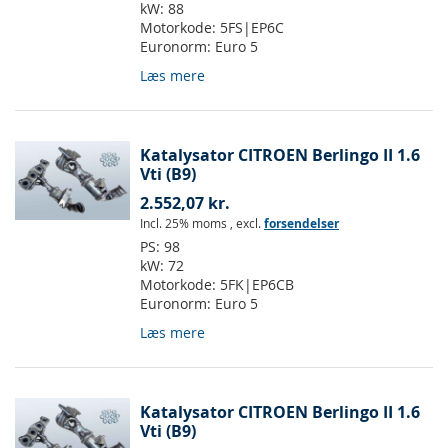
kW:
88
Motorkode:
5FS|EP6C
Euronorm:
Euro 5
Læs mere
Katalysator CITROEN Berlingo II 1.6
Vti (B9)
2.552,07 kr.
Incl. 25% moms
,
excl.
forsendelser
PS:
98
kW:
72
Motorkode:
5FK|EP6CB
Euronorm:
Euro 5
Læs mere
Katalysator CITROEN Berlingo II 1.6
Vti (B9)