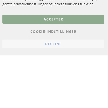
gemte privatlivsindstillinger og indkøbskurvens funktion.
Flere links
ACCEPTER
Databeskyttelse
Impressum
COOKIE-INDSTILLINGER
Politik for afbestilling
DECLINE
Vilkår
Cookie Einstellungen
© 2024 ConTra Automotive GmbH. All Rights Reserved.