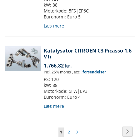
kW:
88
Motorkode:
5FS|EP6C
Euronorm:
Euro 5
Læs mere
Katalysator CITROEN C3 Picasso 1.6
VTi
1.766,82 kr.
Incl. 25% moms
,
excl.
forsendelser
PS:
120
kW:
88
Motorkode:
5FW|EP3
Euronorm:
Euro 4
Læs mere
Side
Side
Vider
Du
Side
Side
1
2
3