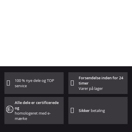
Forsendelse inden for 24
100 % nye dele og TOP
timer
service
Varer på lager
Alle dele er certificerede
og
Sikker
betaling
homologeret med e-
mærke