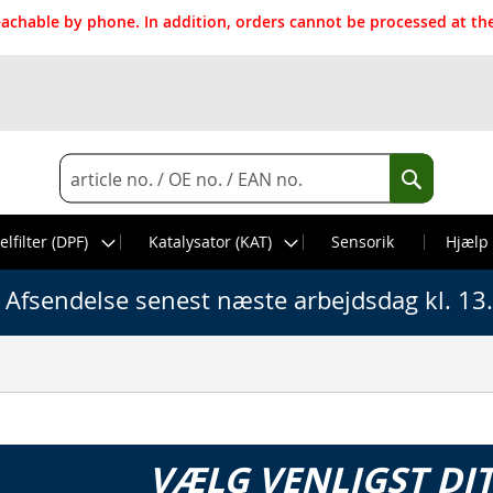
reachable by phone. In addition, orders cannot be processed at 
Search
Search
elfilter (DPF)
Katalysator (KAT)
Sensorik
Hjælp
Afsendelse senest næste arbejdsdag kl. 13
VÆLG VENLIGST DI