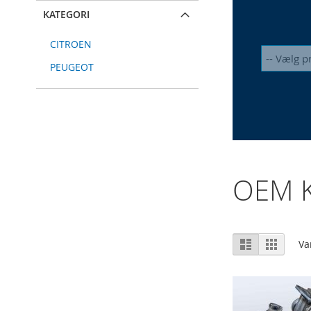
KATEGORI
CITROEN
PEUGEOT
OEM K
Vis
Liste
Gitter
Va
som