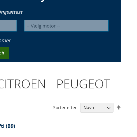
ingsattest
ummer
ch
 CITROEN - PEUGEOT
Falden
Sorter efter
orden
ti (B9)