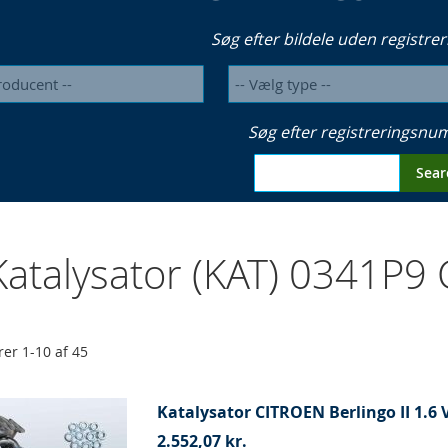
Søg efter bildele uden registrer
Søg efter registreringsn
Sear
atalysator (KAT) 0341P9
rer
1
-
10
af
45
Katalysator CITROEN Berlingo II 1.6 V
2.552,07 kr.