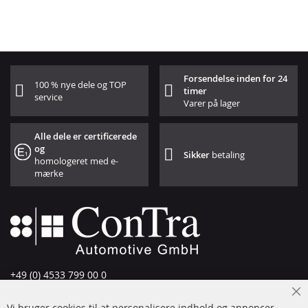
Forsendelse inden for 24
100 % nye dele og TOP
timer
service
Varer på lager
Alle dele er certificerede
og
Sikker
betaling
homologeret med e-
mærke
+49 (0) 4533 799 00 0
Man-tors: 09-17, fre 09-16
Cl
Vi bruger cookies til at personalisere indhold og annoncer,