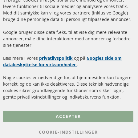
info@contra-automotive.de
Co
Ba
levere funktioner til sociale medier og analysere vores trafik.
www.contra-automotive.de
Med dit samtykke kan vi og vores partnere (inklusive Google)
Facebook
Instagram
bruge dine personlige data til personligt tilpassede annoncer.
Hurtige links
Kundeservice
Google bruger disse data f.eks. til at vise dig mere relevante
annoncer, måle dine interaktioner med annoncer og forbedre
Dieselpartikelfilter (DPF)
Betalingsmetoder
sine tjenester.
Dieselpartikelfilter
Levering
Læs mere i vores
rengøring
privatlivspolitik
og på
Googles side om
Kontakt
databeskyttelse for virksomheder
.
Katalysator (KAT)
Annuller kontrakt
Nogle cookies er nødvendige for, at hjemmesiden kan fungere
Sensorer
korrekt, og de kan ikke deaktiveres. Disse teknisk nødvendige
cookies sikrer grundlæggende funktioner som sikker login,
FAQ
gemte privatlivsindstillinger og indkøbskurvens funktion.
Flere links
ACCEPTER
Databeskyttelse
Impressum
COOKIE-INDSTILLINGER